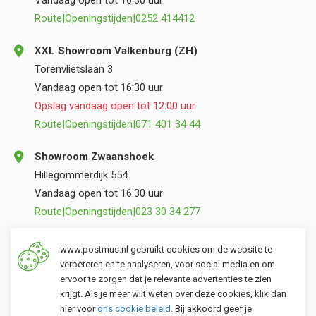
Vandaag open tot 16:30 uur
Route
|
Openingstijden
|
0252 414412
XXL Showroom Valkenburg (ZH)
Torenvlietslaan 3
Vandaag open tot 16:30 uur
Opslag vandaag open tot 12:00 uur
Route
|
Openingstijden
|
071 401 34 44
Showroom Zwaanshoek
Hillegommerdijk 554
Vandaag open tot 16:30 uur
Route
|
Openingstijden
|
023 30 34 277
Opslag Valkenburg (ZH)
www.postmus.nl gebruikt cookies om de website te
Torenvlietslaan 3
verbeteren en te analyseren, voor social media en om
ervoor te zorgen dat je relevante advertenties te zien
Vandaag open tot 12:00 uur
krijgt. Als je meer wilt weten over deze cookies, klik dan
Route
|
Openingstijden
|
071 401 34 44
hier voor
ons cookie beleid
. Bij akkoord geef je