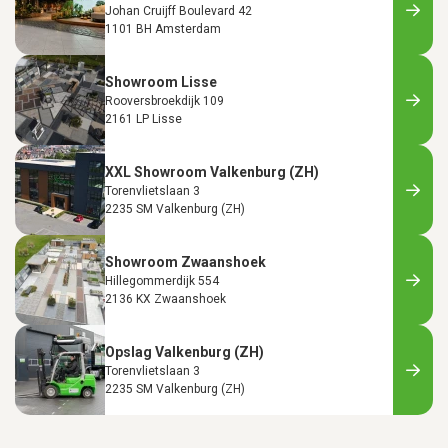
Johan Cruijff Boulevard 42
1101 BH Amsterdam
Showroom Lisse
Rooversbroekdijk 109
2161 LP Lisse
XXL Showroom Valkenburg (ZH)
Torenvlietslaan 3
2235 SM Valkenburg (ZH)
Showroom Zwaanshoek
Hillegommerdijk 554
2136 KX Zwaanshoek
Opslag Valkenburg (ZH)
Torenvlietslaan 3
2235 SM Valkenburg (ZH)