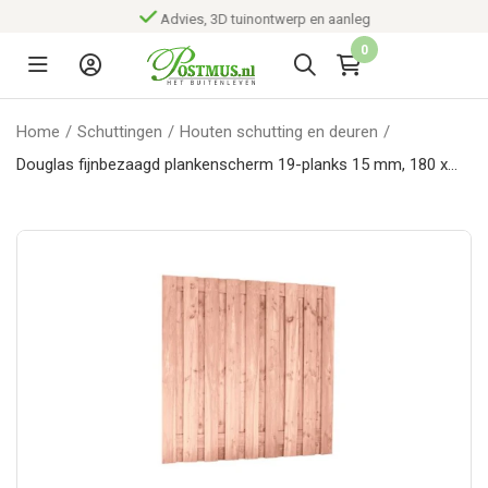
Advies, 3D tuinontwerp en aanleg
0
Home
/
Schuttingen
/
Houten schutting en deuren
/
Douglas fijnbezaagd plankenscherm 19-planks 15 mm, 180 x
180 cm t.b.v. betonsysteem, onbehandeld.*