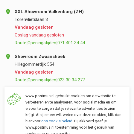
XXL Showroom Valkenburg (ZH)
Torenvlietslaan 3
Vandaag gesloten
Opslag vandaag gesloten
Route
|
Openingstijden
|
071 401 34 44
Showroom Zwaanshoek
Hillegommerdijk 554
Vandaag gesloten
Route
|
Openingstijden
|
023 30 34 277
Opslag Valkenburg (ZH)
www.postmus.nl gebruikt cookies om de website te
Torenvlietslaan 3
verbeteren en te analyseren, voor social media en om
ervoor te zorgen dat je relevante advertenties te zien
Vandaag gesloten
krijgt. Als je meer wilt weten over deze cookies, klik dan
Route
|
Openingstijden
|
071 401 34 44
hier voor
ons cookie beleid
. Bij akkoord geef je
www.postmus.nl toestemming voor het gebruik van
cookies op onze website.