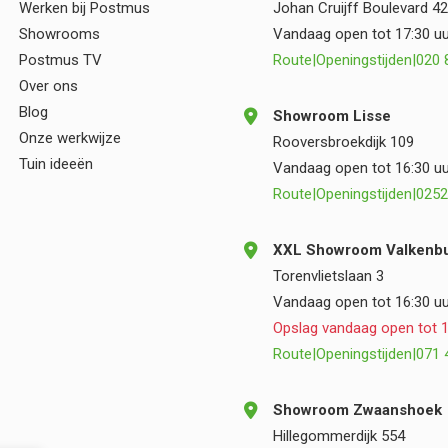
Werken bij Postmus
Johan Cruijff Boulevard 42
samenwerking.
Showrooms
Vandaag open tot 17:30 uu
Postmus TV
Route
|
Openingstijden
|
020 
Over ons
Blog
Showroom Lisse
Onze werkwijze
Rooversbroekdijk 109
Tuin ideeën
Vandaag open tot 16:30 uu
Route
|
Openingstijden
|
0252
XXL Showroom Valkenbu
Torenvlietslaan 3
Vandaag open tot 16:30 uu
Opslag vandaag open tot 1
Route
|
Openingstijden
|
071 
Showroom Zwaanshoek
Hillegommerdijk 554