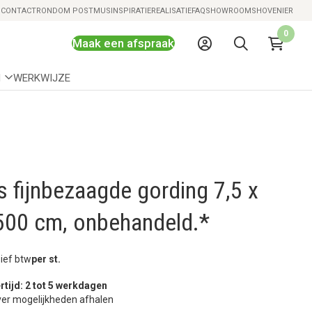
Snelle levering mogelijk
S
CONTACT
RONDOM POSTMUS
INSPIRATIE
REALISATIE
FAQ
SHOWROOMS
HOVENIER
0
Maak een afspraak
N
WERKWIJZE
 fijnbezaagde gording 7,5 x
 500 cm, onbehandeld.*
sief btw
per st.
rtijd: 2 tot 5 werkdagen
er mogelijkheden afhalen