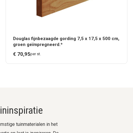
Douglas fijnbezaagde gording 7,5 x 17,5 x 500 cm,
groen geïmpregneerd.*
€
70,
95
per st.
ninspiratie
stige tuinmaterialen in het