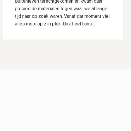
Buitenleven terechtgekomen en kwam daar
precies de materialen tegen waar we al lange
tijd naar op zoek waren. Vanaf dat moment viel
alles mooi op zijn plek. Dirk heeft ons
uitstekend geholpen met het uitwerken van ons
ontwerp. Hij dacht goed mee, gaf deskundig
advies en wist onze wensen perfect te
vertalen naar een plan waar we direct
enthousiast over waren. Daarnaast heeft hij
voor ons de samenwerking met Hogewoning
Hoveniers geregeld, waardoor het hele traject
soepel verliep. De mannen van Hogewoning
Hoveniers waren vervolgens de kers op de
taart. Wat een vaklui! Er werd hard gewerkt,
alles werd netjes uitgevoerd en er was veel
aandacht voor detail. Je merkt dat kwaliteit
voor hen vanzelfsprekend is. Het eindresultaat
is precies zoals we het voor ogen hadden,