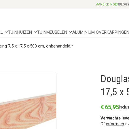
Professionele partnerhoveniers
AANBIEDINGEN
BLOG
AL
TUINHUIZEN
TUINMEUBELEN
ALUMINIUM OVERKAPPINGE
ing 7,5 x 17,5 x 500 cm, onbehandeld.*
Douglas
17,5 x
€
65
,
95
inclu
Verwachte leve
Of
informeer
ov