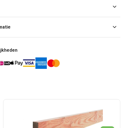
matie
ijkheden