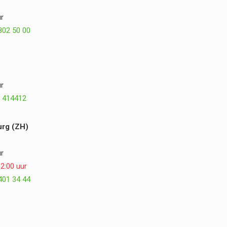
misschien zelfs nog beter. We kijken met veel
r
plezier terug op de samenwerking en kunnen
802 50 00
Postmus Het Buitenleven, Dirk en Hogewoning
Hoveniers van harte aanbevelen. ⭐⭐⭐⭐⭐
r
 414412
rg (ZH)
r
2:00 uur
401 34 44