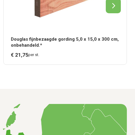
Douglas fijnbezaagde gording 5,0 x 15,0 x 300 cm,
onbehandeld.*
€
21,
75
per st.