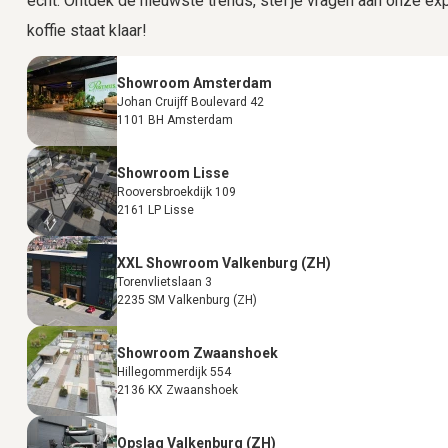
echt. Ontdek de nieuwste trends, stel je vragen aan onze expe
koffie staat klaar!
Showroom Amsterdam
Johan Cruijff Boulevard 42
1101 BH Amsterdam
Showroom Lisse
Rooversbroekdijk 109
2161 LP Lisse
XXL Showroom Valkenburg (ZH)
Torenvlietslaan 3
2235 SM Valkenburg (ZH)
Showroom Zwaanshoek
Hillegommerdijk 554
2136 KX Zwaanshoek
Opslag Valkenburg (ZH)