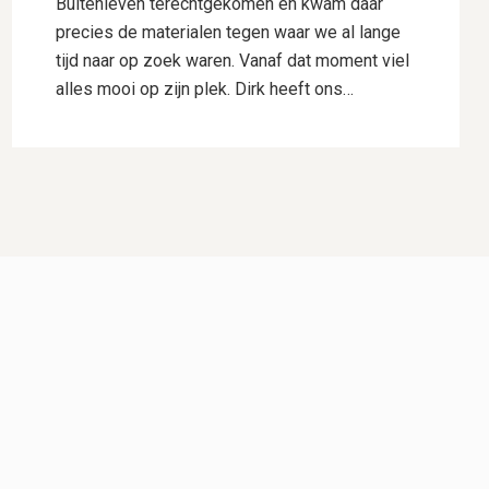
Buitenleven terechtgekomen en kwam daar
precies de materialen tegen waar we al lange
tijd naar op zoek waren. Vanaf dat moment viel
alles mooi op zijn plek. Dirk heeft ons
uitstekend geholpen met het uitwerken van ons
ontwerp. Hij dacht goed mee, gaf deskundig
advies en wist onze wensen perfect te
vertalen naar een plan waar we direct
enthousiast over waren. Daarnaast heeft hij
voor ons de samenwerking met Hogewoning
Hoveniers geregeld, waardoor het hele traject
soepel verliep. De mannen van Hogewoning
Hoveniers waren vervolgens de kers op de
taart. Wat een vaklui! Er werd hard gewerkt,
alles werd netjes uitgevoerd en er was veel
aandacht voor detail. Je merkt dat kwaliteit
voor hen vanzelfsprekend is. Het eindresultaat
is precies zoals we het voor ogen hadden,