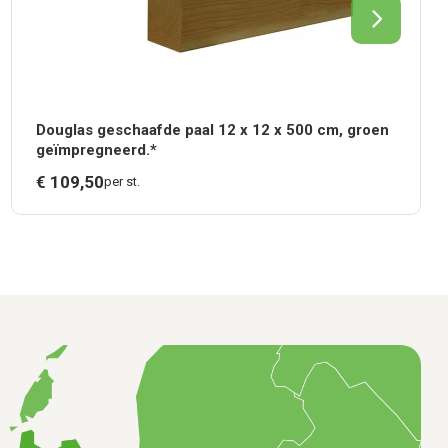
Douglas geschaafde paal 12 x 12 x 500 cm, groen
geïmpregneerd.*
€
109,
50
per st.