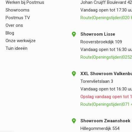
Werken bij Postmus
Johan Cruijff Boulevard 42
samenwerking.
Showrooms
Vandaag open tot 17:30 uu
Postmus TV
Route
|
Openingstijden
|
020 
Over ons
Blog
Showroom Lisse
Onze werkwijze
Rooversbroekdijk 109
Tuin ideeën
Vandaag open tot 16:30 uu
Route
|
Openingstijden
|
0252
XXL Showroom Valkenbu
Torenvlietslaan 3
Vandaag open tot 16:30 uu
Opslag vandaag open tot 1
Route
|
Openingstijden
|
071 
Showroom Zwaanshoek
Hillegommerdijk 554