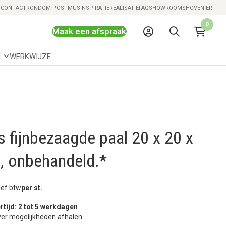
Snelle levering mogelijk
S
CONTACT
RONDOM POSTMUS
INSPIRATIE
REALISATIE
FAQ
SHOWROOMS
HOVENIER
0
Maak een afspraak
N
WERKWIJZE
 fijnbezaagde paal 20 x 20 x
, onbehandeld.*
ief btw
per st.
rtijd: 2 tot 5 werkdagen
er mogelijkheden afhalen