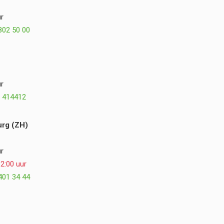
misschien zelfs nog beter. We kijken met veel
r
plezier terug op de samenwerking en kunnen
802 50 00
Postmus Het Buitenleven, Dirk en Hogewoning
Hoveniers van harte aanbevelen. ⭐⭐⭐⭐⭐
r
 414412
rg (ZH)
r
2:00 uur
401 34 44