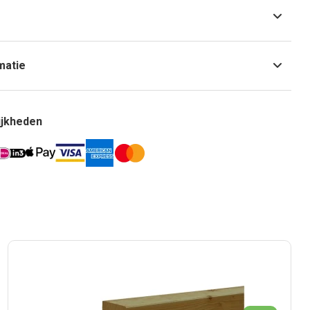
matie
ijkheden