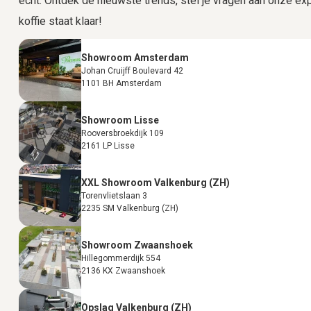
echt. Ontdek de nieuwste trends, stel je vragen aan onze expe
koffie staat klaar!
Showroom Amsterdam
Johan Cruijff Boulevard 42
1101 BH Amsterdam
Showroom Lisse
Rooversbroekdijk 109
2161 LP Lisse
XXL Showroom Valkenburg (ZH)
Torenvlietslaan 3
2235 SM Valkenburg (ZH)
Showroom Zwaanshoek
Hillegommerdijk 554
2136 KX Zwaanshoek
Opslag Valkenburg (ZH)