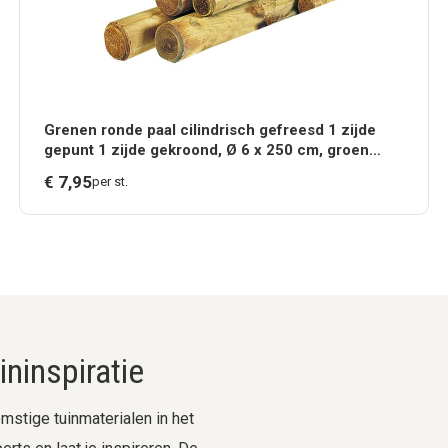
Grenen ronde paal cilindrisch gefreesd 1 zijde
gepunt 1 zijde gekroond, Ø 6 x 250 cm, groen
geïmpreg
€
7,
95
per st.
ninspiratie
stige tuinmaterialen in het