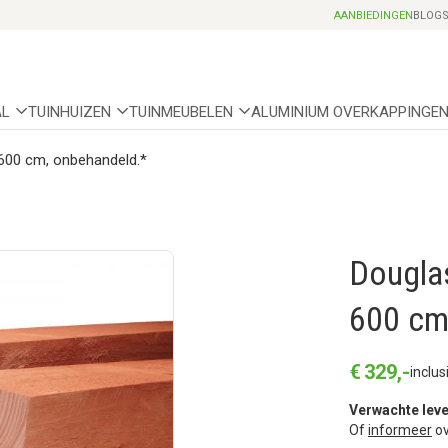
Professionele partnerhoveniers
AANBIEDINGEN
BLOG
AL
TUINHUIZEN
TUINMEUBELEN
ALUMINIUM OVERKAPPINGE
 600 cm, onbehandeld.*
Douglas
600 cm
€
329
,
-
inclus
Verwachte leve
Of
informeer
ov