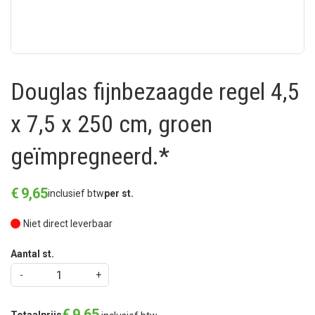
Douglas fijnbezaagde regel 4,5
x 7,5 x 250 cm, groen
geïmpregneerd.*
€
9
,
65
inclusief btw
per st.
Niet direct leverbaar
Aantal st.
€
9
,
65
Totaalprijs