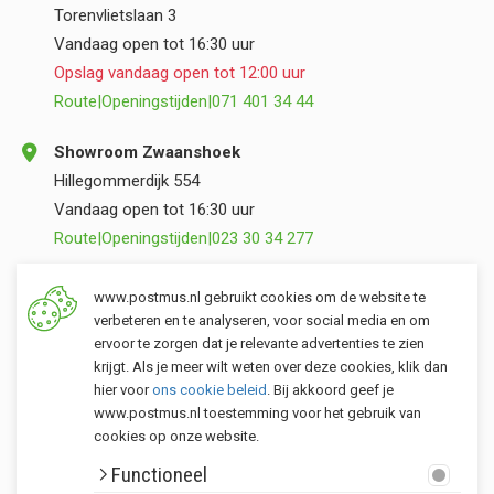
Torenvlietslaan 3
Vandaag open tot 16:30 uur
Opslag vandaag open tot 12:00 uur
Route
|
Openingstijden
|
071 401 34 44
Showroom Zwaanshoek
Hillegommerdijk 554
Vandaag open tot 16:30 uur
Route
|
Openingstijden
|
023 30 34 277
Opslag Valkenburg (ZH)
www.postmus.nl gebruikt cookies om de website te
Torenvlietslaan 3
verbeteren en te analyseren, voor social media en om
ervoor te zorgen dat je relevante advertenties te zien
Vandaag open tot 12:00 uur
krijgt. Als je meer wilt weten over deze cookies, klik dan
Route
|
Openingstijden
|
071 401 34 44
hier voor
ons cookie beleid
. Bij akkoord geef je
www.postmus.nl toestemming voor het gebruik van
cookies op onze website.
Klantenservice
Functioneel
Postmus merken