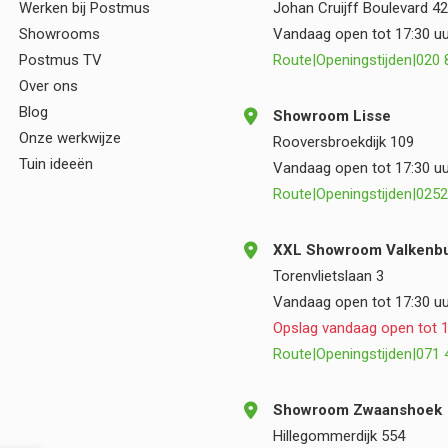
Werken bij Postmus
Johan Cruijff Boulevard 42
samenwerking.
Showrooms
Vandaag open tot 17:30 uu
Postmus TV
Route
|
Openingstijden
|
020 
Over ons
Blog
Showroom Lisse
Onze werkwijze
Rooversbroekdijk 109
Tuin ideeën
Vandaag open tot 17:30 uu
Route
|
Openingstijden
|
0252
XXL Showroom Valkenbu
Torenvlietslaan 3
Vandaag open tot 17:30 uu
Opslag vandaag open tot 1
Route
|
Openingstijden
|
071 
Showroom Zwaanshoek
Hillegommerdijk 554