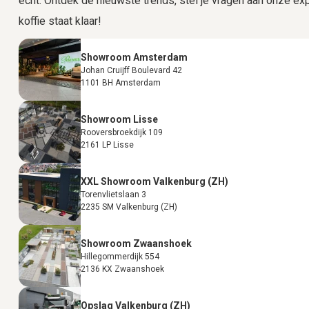
echt. Ontdek de nieuwste trends, stel je vragen aan onze expe
koffie staat klaar!
Showroom Amsterdam
Johan Cruijff Boulevard 42
1101 BH Amsterdam
Showroom Lisse
Rooversbroekdijk 109
2161 LP Lisse
XXL Showroom Valkenburg (ZH)
Torenvlietslaan 3
2235 SM Valkenburg (ZH)
Showroom Zwaanshoek
Hillegommerdijk 554
2136 KX Zwaanshoek
Opslag Valkenburg (ZH)