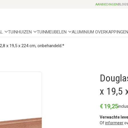
Professionele partnerhoveniers
AANBIEDINGEN
BLOG
AL
TUINHUIZEN
TUINMEUBELEN
ALUMINIUM OVERKAPPINGE
2,8 x 19,5 x 224 cm, onbehandeld.*
Douglas
x 19,5 
€
19
,
25
inclu
Verwachte leve
Of
informeer
ov