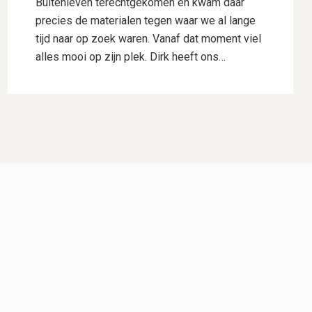
Buitenleven terechtgekomen en kwam daar
precies de materialen tegen waar we al lange
tijd naar op zoek waren. Vanaf dat moment viel
alles mooi op zijn plek. Dirk heeft ons
uitstekend geholpen met het uitwerken van ons
ontwerp. Hij dacht goed mee, gaf deskundig
advies en wist onze wensen perfect te
vertalen naar een plan waar we direct
enthousiast over waren. Daarnaast heeft hij
voor ons de samenwerking met Hogewoning
Hoveniers geregeld, waardoor het hele traject
soepel verliep. De mannen van Hogewoning
Hoveniers waren vervolgens de kers op de
taart. Wat een vaklui! Er werd hard gewerkt,
alles werd netjes uitgevoerd en er was veel
aandacht voor detail. Je merkt dat kwaliteit
voor hen vanzelfsprekend is. Het eindresultaat
is precies zoals we het voor ogen hadden,