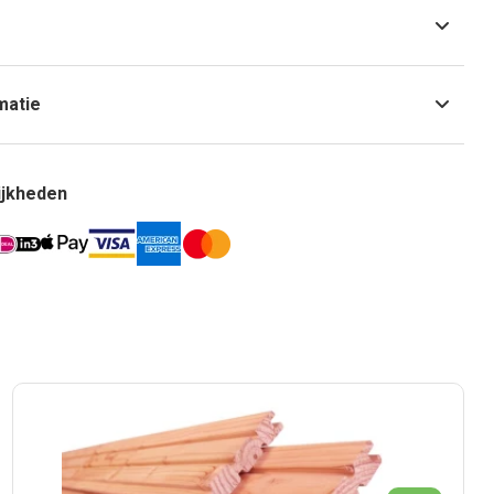
matie
ijkheden