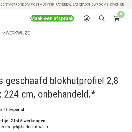
Snelle levering mogelijk
S
CONTACT
RONDOM POSTMUS
INSPIRATIE
REALISATIE
FAQ
SHOWROOMS
HOVENIER
0
Maak een afspraak
N
WERKWIJZE
 geschaafd blokhutprofiel 2,8
x 224 cm, onbehandeld.*
sief btw
per st.
rtijd: 2 tot 5 werkdagen
er mogelijkheden afhalen