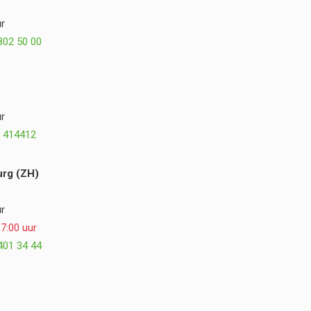
misschien zelfs nog beter. We kijken met veel
r
plezier terug op de samenwerking en kunnen
802 50 00
Postmus Het Buitenleven, Dirk en Hogewoning
Hoveniers van harte aanbevelen. ⭐⭐⭐⭐⭐
r
 414412
rg (ZH)
r
7:00 uur
401 34 44