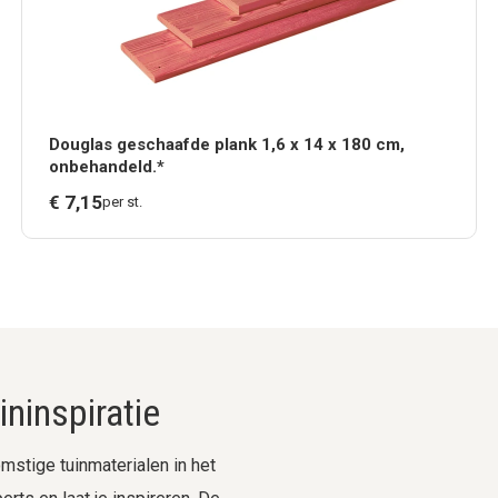
Douglas geschaafde plank 1,6 x 14 x 180 cm,
onbehandeld.*
€
7,
15
per st.
ninspiratie
stige tuinmaterialen in het