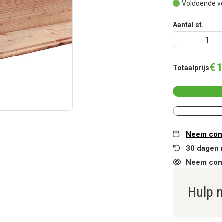
Voldoende v
Aantal st.
€
1
Totaalprijs
Neem cont
30 dagen 
Neem cont
Hulp 