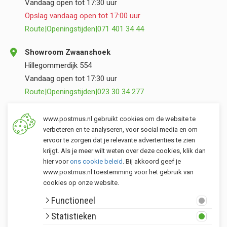
Vandaag open tot 17:30 uur
Opslag vandaag open tot 17:00 uur
Route
|
Openingstijden
|
071 401 34 44
Showroom Zwaanshoek
Hillegommerdijk 554
Vandaag open tot 17:30 uur
Route
|
Openingstijden
|
023 30 34 277
Opslag Valkenburg (ZH)
www.postmus.nl gebruikt cookies om de website te
Torenvlietslaan 3
verbeteren en te analyseren, voor social media en om
ervoor te zorgen dat je relevante advertenties te zien
Vandaag open tot 17:00 uur
krijgt. Als je meer wilt weten over deze cookies, klik dan
Route
|
Openingstijden
|
071 401 34 44
hier voor
ons cookie beleid
. Bij akkoord geef je
www.postmus.nl toestemming voor het gebruik van
cookies op onze website.
Klantenservice
Functioneel
Postmus merken
Statistieken
Rondom Postmus