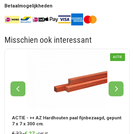
Betaalmogelijkheden
Misschien ook interessant
ACTIE
ACTIE - ++ AZ Hardhouten paal fijnbezaagd, gepunt
7 x 7 x 300 cm.
€
32,
-
€
27,
-
per st.