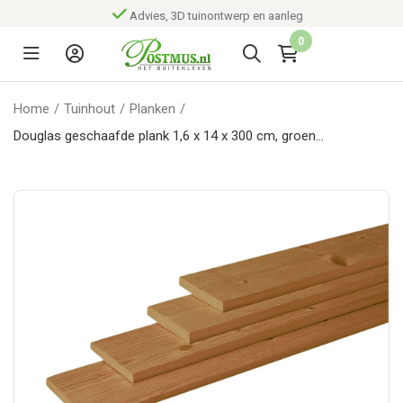
Advies, 3D tuinontwerp en aanleg
0
Home
/
Tuinhout
/
Planken
/
Douglas geschaafde plank 1,6 x 14 x 300 cm, groen
geïmpregneerd.*