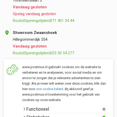
Torenvlietslaan 3
Vandaag gesloten
Opslag vandaag gesloten
Route
|
Openingstijden
|
071 401 34 44
Showroom Zwaanshoek
Hillegommerdijk 554
Vandaag gesloten
Route
|
Openingstijden
|
023 30 34 277
Opslag Valkenburg (ZH)
www.postmus.nl gebruikt cookies om de website te
Torenvlietslaan 3
verbeteren en te analyseren, voor social media en om
ervoor te zorgen dat je relevante advertenties te zien
Vandaag gesloten
krijgt. Als je meer wilt weten over deze cookies, klik dan
Route
|
Openingstijden
|
071 401 34 44
hier voor
ons cookie beleid
. Bij akkoord geef je
www.postmus.nl toestemming voor het gebruik van
cookies op onze website.
Klantenservice
Functioneel
Postmus merken