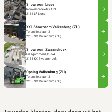
Showroom Lisse
Rooversbroekdijk 109
2161 LP Lisse
XXL Showroom Valkenburg (ZH)
Torenvlietslaan 3
2235 SM Valkenburg (ZH)
Showroom Zwaanshoek
Hillegommerdijk 554
2136 KX Zwaanshoek
Opslag Valkenburg (ZH)
Torenvlietslaan 3
2235 SM Valkenburg (ZH)