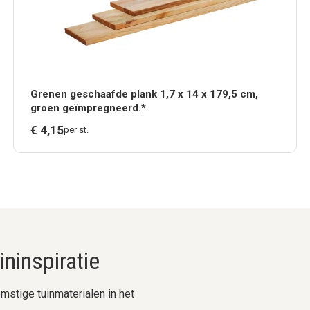
Grenen geschaafde plank 1,7 x 14 x 179,5 cm,
groen geïmpregneerd.*
€
4,
15
per st.
ninspiratie
stige tuinmaterialen in het