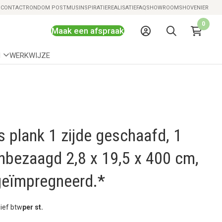
Snelle levering mogelijk
S
CONTACT
RONDOM POSTMUS
INSPIRATIE
REALISATIE
FAQ
SHOWROOMS
HOVENIER
0
Maak een afspraak
N
WERKWIJZE
 plank 1 zijde geschaafd, 1
ijnbezaagd 2,8 x 19,5 x 400 cm,
geïmpregneerd.*
sief btw
per st.