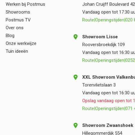
kwaliteit, deskundigheid en een prettige
Werken bij Postmus
Johan Cruijff Boulevard 42
samenwerking.
Showrooms
Vandaag open tot 17:30 uu
Postmus TV
Route
|
Openingstijden
|
020 
Over ons
Blog
Showroom Lisse
Onze werkwijze
Rooversbroekdijk 109
Tuin ideeën
Vandaag open tot 16:30 uu
Route
|
Openingstijden
|
0252
XXL Showroom Valkenbu
Torenvlietslaan 3
Vandaag open tot 16:30 uu
Opslag vandaag open tot 1
Route
|
Openingstijden
|
071 
Showroom Zwaanshoek
Hillegommerdijk 554