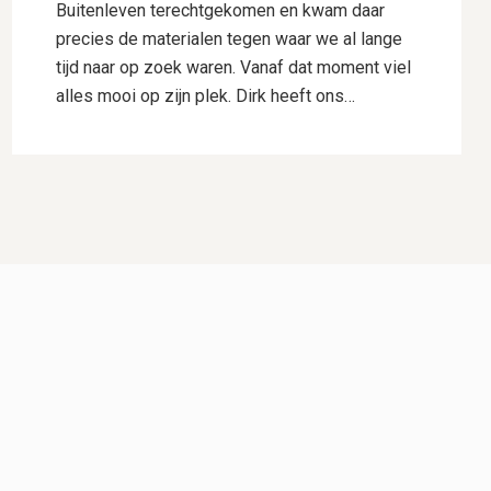
Buitenleven terechtgekomen en kwam daar
precies de materialen tegen waar we al lange
tijd naar op zoek waren. Vanaf dat moment viel
alles mooi op zijn plek. Dirk heeft ons
uitstekend geholpen met het uitwerken van ons
ontwerp. Hij dacht goed mee, gaf deskundig
advies en wist onze wensen perfect te
vertalen naar een plan waar we direct
enthousiast over waren. Daarnaast heeft hij
voor ons de samenwerking met Hogewoning
Hoveniers geregeld, waardoor het hele traject
soepel verliep. De mannen van Hogewoning
Hoveniers waren vervolgens de kers op de
taart. Wat een vaklui! Er werd hard gewerkt,
alles werd netjes uitgevoerd en er was veel
aandacht voor detail. Je merkt dat kwaliteit
voor hen vanzelfsprekend is. Het eindresultaat