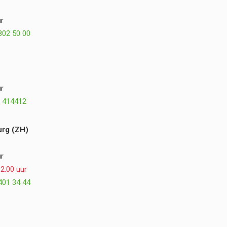
is precies zoals we het voor ogen hadden,
misschien zelfs nog beter. We kijken met veel
r
plezier terug op de samenwerking en kunnen
802 50 00
Postmus Het Buitenleven, Dirk en Hogewoning
Hoveniers van harte aanbevelen. ⭐⭐⭐⭐⭐
r
 414412
rg (ZH)
r
2:00 uur
401 34 44