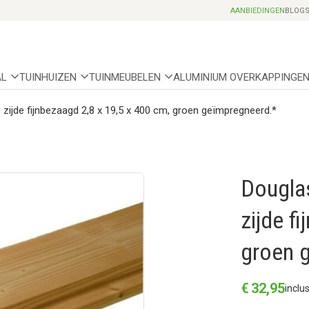
Professionele partnerhoveniers
AANBIEDINGEN
BLOG
AL
TUINHUIZEN
TUINMEUBELEN
ALUMINIUM OVERKAPPINGE
 zijde fijnbezaagd 2,8 x 19,5 x 400 cm, groen geïmpregneerd.*
Douglas
zijde f
groen 
€
32
,
95
inclu