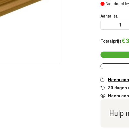
Niet direct l
Aantal st.
€
3
Totaalprijs
Neem cont
30 dagen 
Neem cont
Hulp 