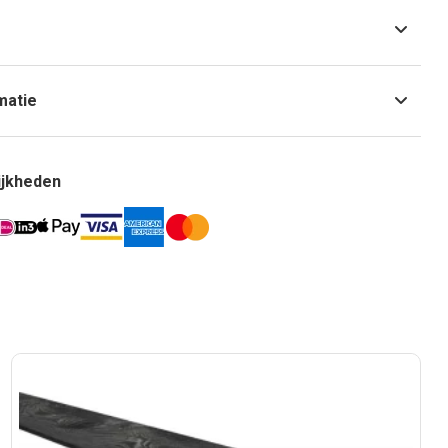
matie
ijkheden