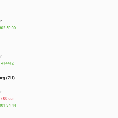
voor hen vanzelfsprekend is. Het eindresultaat
is precies zoals we het voor ogen hadden,
misschien zelfs nog beter. We kijken met veel
r
plezier terug op de samenwerking en kunnen
802 50 00
Postmus Het Buitenleven, Dirk en Hogewoning
Hoveniers van harte aanbevelen. ⭐⭐⭐⭐⭐
r
 414412
rg (ZH)
r
7:00 uur
401 34 44