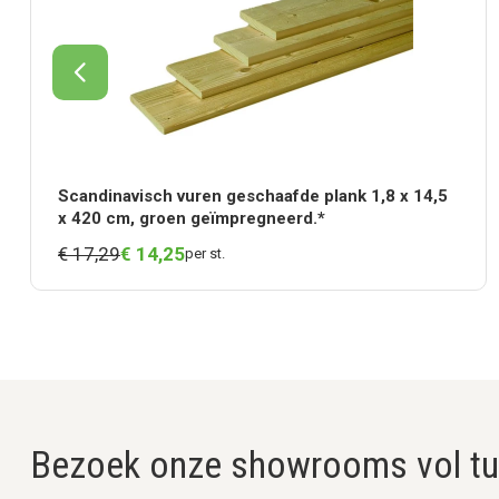
Scandinavisch vuren geschaafde plank 1,8 x 14,5
x 420 cm, groen geïmpregneerd.*
€ 17,29
€
14,
25
per st.
Bezoek onze showrooms vol tui