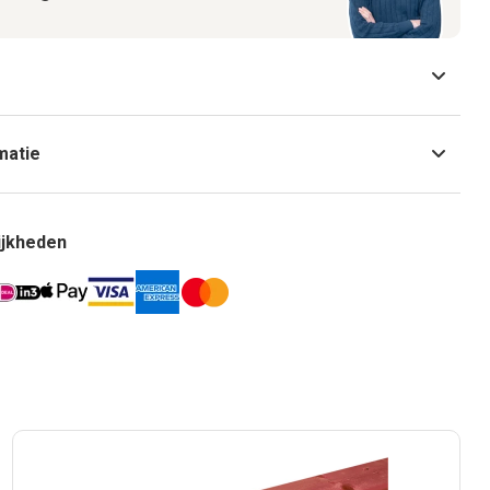
matie
ijkheden