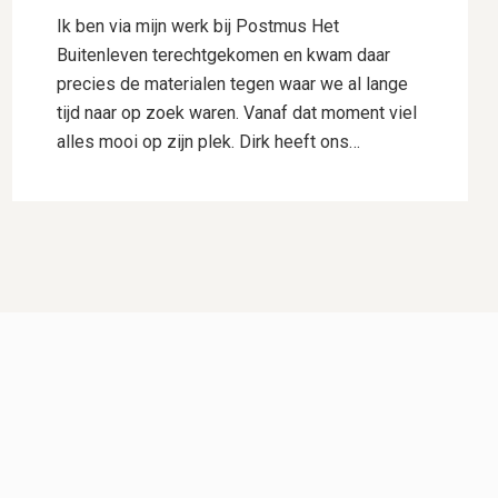
Ik ben via mijn werk bij Postmus Het
Buitenleven terechtgekomen en kwam daar
precies de materialen tegen waar we al lange
tijd naar op zoek waren. Vanaf dat moment viel
alles mooi op zijn plek. Dirk heeft ons
uitstekend geholpen met het uitwerken van ons
ontwerp. Hij dacht goed mee, gaf deskundig
advies en wist onze wensen perfect te
vertalen naar een plan waar we direct
enthousiast over waren. Daarnaast heeft hij
voor ons de samenwerking met Hogewoning
Hoveniers geregeld, waardoor het hele traject
soepel verliep. De mannen van Hogewoning
Hoveniers waren vervolgens de kers op de
taart. Wat een vaklui! Er werd hard gewerkt,
alles werd netjes uitgevoerd en er was veel
aandacht voor detail. Je merkt dat kwaliteit