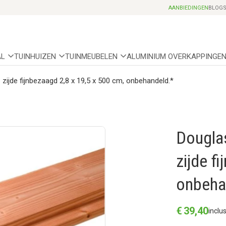
Professionele partnerhoveniers
AANBIEDINGEN
BLOG
AL
TUINHUIZEN
TUINMEUBELEN
ALUMINIUM OVERKAPPINGE
 zijde fijnbezaagd 2,8 x 19,5 x 500 cm, onbehandeld.*
Douglas
zijde f
onbeha
€
39
,
40
inclu