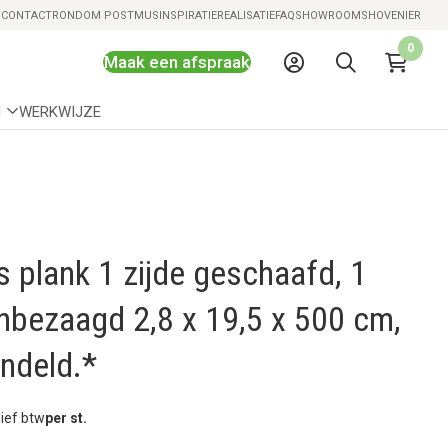
Snelle levering mogelijk
S
CONTACT
RONDOM POSTMUS
INSPIRATIE
REALISATIE
FAQ
SHOWROOMS
HOVENIER
0
Maak een afspraak
N
WERKWIJZE
 plank 1 zijde geschaafd, 1
ijnbezaagd 2,8 x 19,5 x 500 cm,
ndeld.*
sief btw
per st.