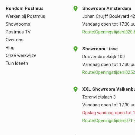
aanbevelen aan iedereen die op zoek is naar
Rondom Postmus
Showroom Amsterdam
kwaliteit, deskundigheid en een prettige
Werken bij Postmus
Johan Cruijff Boulevard 42
samenwerking.
Showrooms
Vandaag open tot 17:30 uu
Postmus TV
Route
|
Openingstijden
|
020 
Over ons
Blog
Showroom Lisse
Onze werkwijze
Rooversbroekdijk 109
Tuin ideeën
Vandaag open tot 17:30 uu
Route
|
Openingstijden
|
0252
XXL Showroom Valkenbu
Torenvlietslaan 3
Vandaag open tot 17:30 uu
Opslag vandaag open tot 1
Route
|
Openingstijden
|
071 