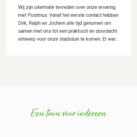
Wij zijn uitermate tevreden over onze ervaring
met Postmus. Vanaf het eerste contact hebben
Dirk, Ralph en Jochem alle tijd genomen om
samen met ons tot een praktisch en doordacht
ontwerp voor onze stadstuin te komen. Er werd
goed geluisterd naar onze wensen en er werd
actief meegedacht, wat resulteerde in een
ontwerp dat perfect bij ons past. De aanleg is
vervolgens uitgevoerd door Vincent Walters en
zijn collega’s. Zij hebben ontzettend netjes
gewerkt, dachten continu mee en maakten waar
nodig keuzes die de kwaliteit en uitstraling van
de tuin alleen maar ten goede kwamen. Hun
Een tuin voor iedereen
vakmanschap en oog voor detail zijn duidelijk
zichtbaar in het eindresultaat. Wij zijn zeer blij
met onze nieuwe tuin en kunnen zowel
Postmus als Vincent Walters van harte