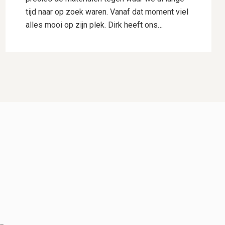
tijd naar op zoek waren. Vanaf dat moment viel
alles mooi op zijn plek. Dirk heeft ons
uitstekend geholpen met het uitwerken van ons
ontwerp. Hij dacht goed mee, gaf deskundig
advies en wist onze wensen perfect te
vertalen naar een plan waar we direct
enthousiast over waren. Daarnaast heeft hij
voor ons de samenwerking met Hogewoning
Hoveniers geregeld, waardoor het hele traject
soepel verliep. De mannen van Hogewoning
Hoveniers waren vervolgens de kers op de
taart. Wat een vaklui! Er werd hard gewerkt,
alles werd netjes uitgevoerd en er was veel
aandacht voor detail. Je merkt dat kwaliteit
voor hen vanzelfsprekend is. Het eindresultaat
is precies zoals we het voor ogen hadden,
misschien zelfs nog beter. We kijken met veel