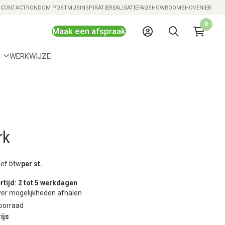
Snelle levering mogelijk
S
CONTACT
RONDOM POSTMUS
INSPIRATIE
REALISATIE
FAQ
SHOWROOMS
HOVENIER
0
Maak een afspraak
N
WERKWIJZE
rk
ief btw
per st.
rtijd: 2 tot 5 werkdagen
er mogelijkheden afhalen
oorraad
ijs