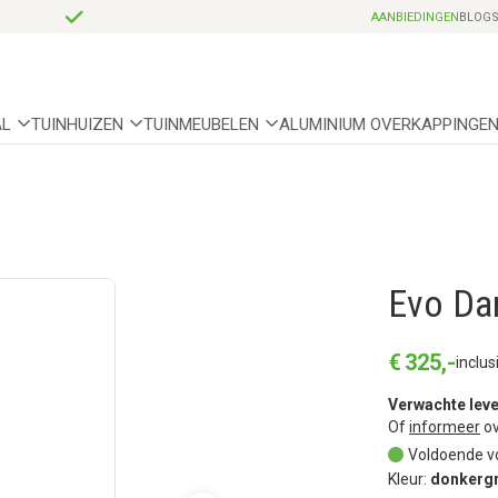
Professionele partnerhoveniers
AANBIEDINGEN
BLOG
AL
TUINHUIZEN
TUINMEUBELEN
ALUMINIUM OVERKAPPINGE
Evo Da
€
325
,
-
inclus
Verwachte leve
Of
informeer
ov
Voldoende v
Kleur:
donkergr