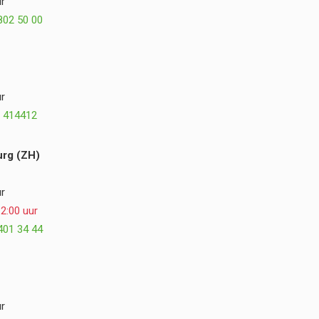
r
plezier terug op de samenwerking en kunnen
802 50 00
Postmus Het Buitenleven, Dirk en Hogewoning
Hoveniers van harte aanbevelen. ⭐⭐⭐⭐⭐
r
 414412
rg (ZH)
r
2:00 uur
401 34 44
r