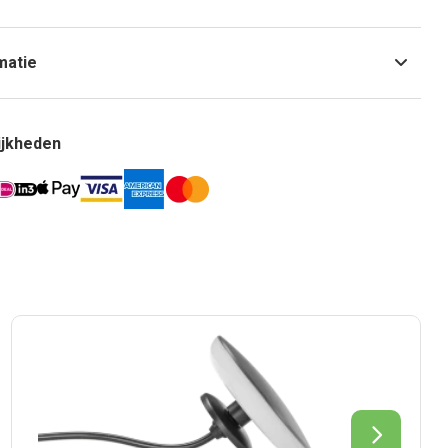
matie
ijkheden