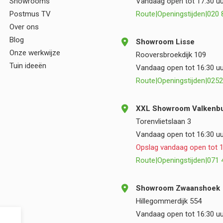
Showrooms
Vandaag open tot 17:30 uu
Postmus TV
Route
|
Openingstijden
|
020 
Over ons
Blog
Showroom Lisse
Onze werkwijze
Rooversbroekdijk 109
Tuin ideeën
Vandaag open tot 16:30 uu
Route
|
Openingstijden
|
0252
XXL Showroom Valkenbu
Torenvlietslaan 3
Vandaag open tot 16:30 uu
Opslag vandaag open tot 1
Route
|
Openingstijden
|
071 
Showroom Zwaanshoek
Hillegommerdijk 554
Vandaag open tot 16:30 uu