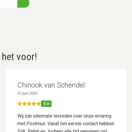
 het voor!
Chinook van Schendel
27 juni 2026
5.0
Wij zijn uitermate tevreden over onze ervaring
met Postmus. Vanaf het eerste contact hebben
Dirk, Ralph en Jochem alle tijd genomen om