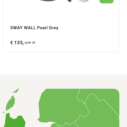
SWAY WALL Pearl Grey
€
135,
-
per st.