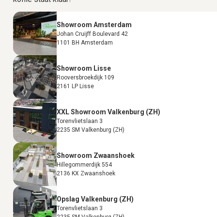
Showroom Amsterdam
Johan Cruijff Boulevard 42
1101 BH Amsterdam
Showroom Lisse
Rooversbroekdijk 109
2161 LP Lisse
XXL Showroom Valkenburg (ZH)
Torenvlietslaan 3
2235 SM Valkenburg (ZH)
Showroom Zwaanshoek
Hillegommerdijk 554
2136 KX Zwaanshoek
Opslag Valkenburg (ZH)
Torenvlietslaan 3
2235 SM Valkenburg (ZH)