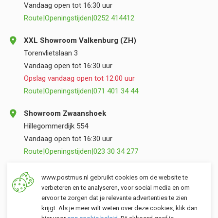
Vandaag open tot 16:30 uur
Route
|
Openingstijden
|
0252 414412
XXL Showroom Valkenburg (ZH)
Torenvlietslaan 3
Vandaag open tot 16:30 uur
Opslag vandaag open tot 12:00 uur
Route
|
Openingstijden
|
071 401 34 44
Showroom Zwaanshoek
Hillegommerdijk 554
Vandaag open tot 16:30 uur
Route
|
Openingstijden
|
023 30 34 277
Opslag Valkenburg (ZH)
www.postmus.nl gebruikt cookies om de website te
Torenvlietslaan 3
verbeteren en te analyseren, voor social media en om
ervoor te zorgen dat je relevante advertenties te zien
Vandaag open tot 12:00 uur
krijgt. Als je meer wilt weten over deze cookies, klik dan
Route
|
Openingstijden
|
071 401 34 44