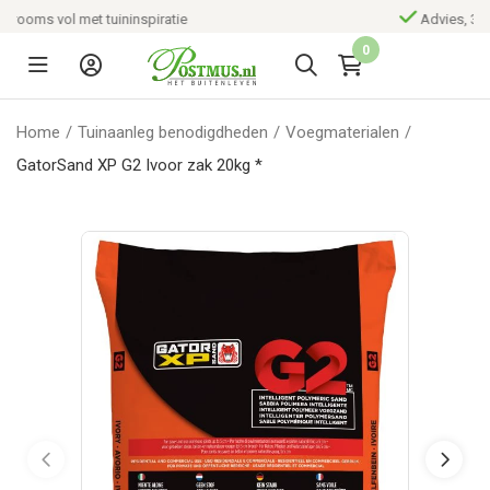
Advies, 3D tuinontwerp en aanleg
0
Home
/
Tuinaanleg benodigdheden
/
Voegmaterialen
/
GatorSand XP G2 Ivoor zak 20kg *