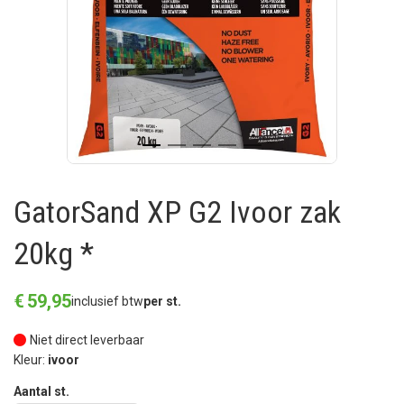
GatorSand XP G2 Ivoor zak
20kg *
€
59
,
95
inclusief btw
per st.
Niet direct leverbaar
Kleur:
ivoor
Aantal st.