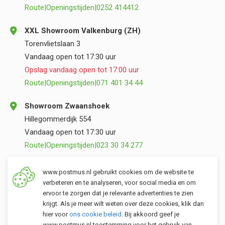
Route
|
Openingstijden
|
0252 414412
XXL Showroom Valkenburg (ZH)
Torenvlietslaan 3
Vandaag open tot 17:30 uur
Opslag vandaag open tot 17:00 uur
Route
|
Openingstijden
|
071 401 34 44
Showroom Zwaanshoek
Hillegommerdijk 554
Vandaag open tot 17:30 uur
Route
|
Openingstijden
|
023 30 34 277
Opslag Valkenburg (ZH)
www.postmus.nl gebruikt cookies om de website te
Torenvlietslaan 3
verbeteren en te analyseren, voor social media en om
ervoor te zorgen dat je relevante advertenties te zien
Vandaag open tot 17:00 uur
krijgt. Als je meer wilt weten over deze cookies, klik dan
Route
|
Openingstijden
|
071 401 34 44
hier voor
ons cookie beleid
. Bij akkoord geef je
www.postmus.nl toestemming voor het gebruik van