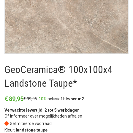
GeoCeramica® 100x100x4
Landstone Taupe*
€
89
,
95
€
99
,
95
-10%
inclusief btw
per m2
Verwachte levertijd: 2 tot 5 werkdagen
Of
informeer
over mogelijkheden afhalen
Gelimiteerde voorraad
Kleur:
landstone taupe