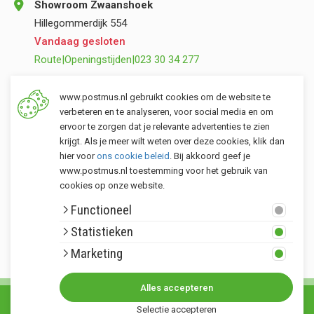
Showroom Zwaanshoek
Hillegommerdijk 554
Vandaag gesloten
Route
|
Openingstijden
|
023 30 34 277
Opslag Valkenburg (ZH)
www.postmus.nl gebruikt cookies om de website te
Torenvlietslaan 3
verbeteren en te analyseren, voor social media en om
ervoor te zorgen dat je relevante advertenties te zien
Vandaag gesloten
krijgt. Als je meer wilt weten over deze cookies, klik dan
Route
|
Openingstijden
|
071 401 34 44
hier voor
ons cookie beleid
. Bij akkoord geef je
www.postmus.nl toestemming voor het gebruik van
cookies op onze website.
Klantenservice
Functioneel
Postmus merken
Statistieken
Rondom Postmus
Marketing
Alles accepteren
© Copyright 2026. Alle rechten voorbehouden Postmus.nl - Het buitenleven •
Selectie accepteren