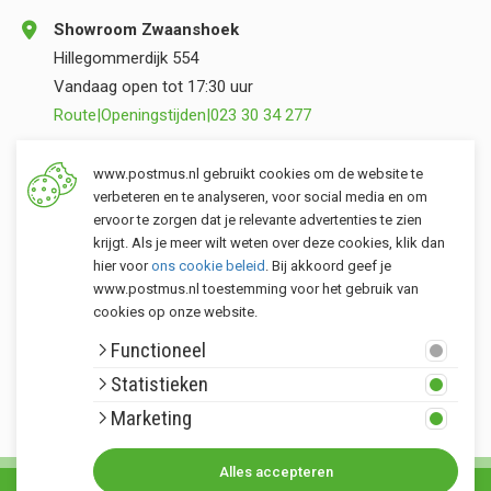
Showroom Zwaanshoek
Hillegommerdijk 554
Vandaag open tot 17:30 uur
Route
|
Openingstijden
|
023 30 34 277
Opslag Valkenburg (ZH)
www.postmus.nl gebruikt cookies om de website te
Torenvlietslaan 3
verbeteren en te analyseren, voor social media en om
ervoor te zorgen dat je relevante advertenties te zien
Vandaag open tot 17:00 uur
krijgt. Als je meer wilt weten over deze cookies, klik dan
Route
|
Openingstijden
|
071 401 34 44
hier voor
ons cookie beleid
. Bij akkoord geef je
www.postmus.nl toestemming voor het gebruik van
cookies op onze website.
Klantenservice
Functioneel
Postmus merken
Statistieken
Rondom Postmus
Marketing
Alles accepteren