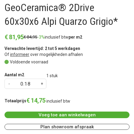
GeoCeramica® 2Drive
60x30x6 Alpi Quarzo Grigio*
€
81
,
95
€
84
,
95
-3%
inclusief btw
per m2
Verwachte levertijd: 2 tot 5 werkdagen
Of
informeer
over mogelijkheden afhalen
Voldoende voorraad
Aantal m2
1
stuk
€
14
,
75
Totaalprijs
inclusief btw
Voeg toe aan winkelwagen
Plan showroom afspraak