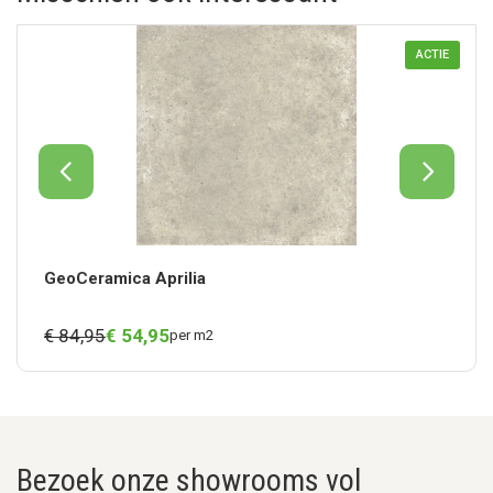
ACTIE
GeoCeramica Aprilia
€ 84,95
€
54,
95
per m2
Bezoek onze showrooms vol