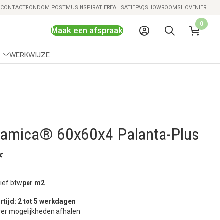
Snelle levering mogelijk
S
CONTACT
RONDOM POSTMUS
INSPIRATIE
REALISATIE
FAQ
SHOWROOMS
HOVENIER
0
Maak een afspraak
N
WERKWIJZE
amica® 60x60x4 Palanta-Plus
*
sief btw
per m2
rtijd: 2 tot 5 werkdagen
er mogelijkheden afhalen