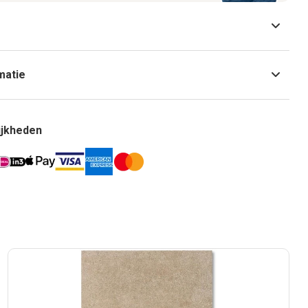
matie
ijkheden