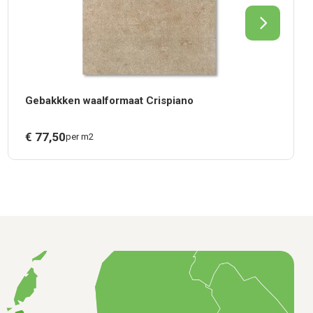
Gebakkken waalformaat Crispiano
€
77,
50
per m2