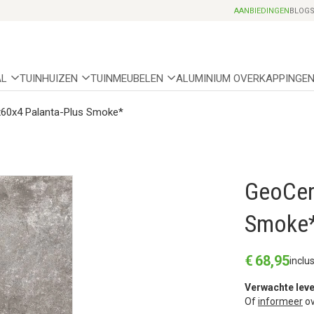
Professionele partnerhoveniers
AANBIEDINGEN
BLOG
AL
TUINHUIZEN
TUINMEUBELEN
ALUMINIUM OVERKAPPINGE
60x4 Palanta-Plus Smoke*
GeoCer
Smoke
€
68
,
95
inclu
Verwachte leve
Of
informeer
ov