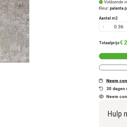
Voldoende v
Kleur:
palanta 
Aantal m2
€
2
Totaalprijs
Neem cont
30 dagen 
Neem cont
Hulp 