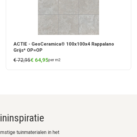
ACTIE - GeoCeramica® 100x100x4 Rappalano
Grijs* OP=OP
€ 72,95
€
64,
95
per m2
ninspiratie
stige tuinmaterialen in het