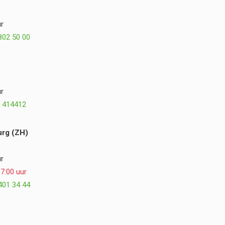
is precies zoals we het voor ogen hadden,
misschien zelfs nog beter. We kijken met veel
r
plezier terug op de samenwerking en kunnen
802 50 00
Postmus Het Buitenleven, Dirk en Hogewoning
Hoveniers van harte aanbevelen. ⭐⭐⭐⭐⭐
r
 414412
rg (ZH)
r
7:00 uur
401 34 44