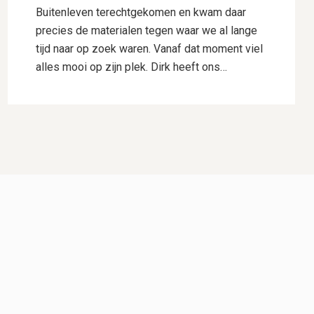
Buitenleven terechtgekomen en kwam daar
precies de materialen tegen waar we al lange
tijd naar op zoek waren. Vanaf dat moment viel
alles mooi op zijn plek. Dirk heeft ons
uitstekend geholpen met het uitwerken van ons
ontwerp. Hij dacht goed mee, gaf deskundig
advies en wist onze wensen perfect te
vertalen naar een plan waar we direct
enthousiast over waren. Daarnaast heeft hij
voor ons de samenwerking met Hogewoning
Hoveniers geregeld, waardoor het hele traject
soepel verliep. De mannen van Hogewoning
Hoveniers waren vervolgens de kers op de
taart. Wat een vaklui! Er werd hard gewerkt,
alles werd netjes uitgevoerd en er was veel
aandacht voor detail. Je merkt dat kwaliteit
voor hen vanzelfsprekend is. Het eindresultaat