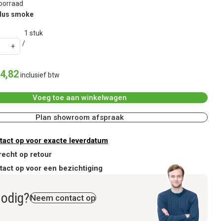
oorraad
plus smoke
1
stuk
4
,
82
inclusief btw
Voeg toe aan winkelwagen
Plan showroom afspraak
act op voor exacte leverdatum
recht op retour
act op voor een bezichtiging
nodig?
Neem contact op