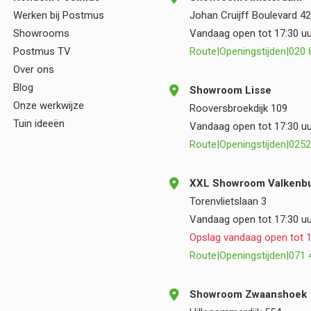
kwaliteit, deskundigheid en een prettige
Werken bij Postmus
Johan Cruijff Boulevard 42
samenwerking.
Showrooms
Vandaag open tot 17:30 uu
Postmus TV
Route
|
Openingstijden
|
020 
Over ons
Blog
Showroom Lisse
Onze werkwijze
Rooversbroekdijk 109
Tuin ideeën
Vandaag open tot 17:30 uu
Route
|
Openingstijden
|
0252
XXL Showroom Valkenbu
Torenvlietslaan 3
Vandaag open tot 17:30 uu
Opslag vandaag open tot 1
Route
|
Openingstijden
|
071 
Showroom Zwaanshoek