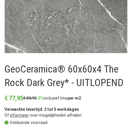
GeoCeramica® 60x60x4 The
Rock Dark Grey* - UITLOPEND
€
77
,
95
€
84
,
95
-8%
inclusief btw
per m2
Verwachte levertijd: 2 tot 5 werkdagen
Of
informeer
over mogelijkheden afhalen
Voldoende voorraad