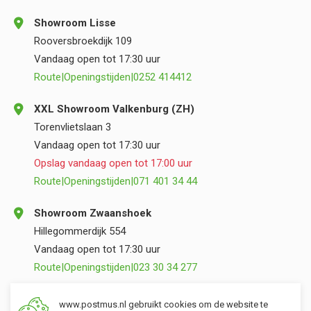
Showroom Lisse
Rooversbroekdijk 109
Vandaag open tot 17:30 uur
Route
|
Openingstijden
|
0252 414412
XXL Showroom Valkenburg (ZH)
Torenvlietslaan 3
Vandaag open tot 17:30 uur
Opslag vandaag open tot 17:00 uur
Route
|
Openingstijden
|
071 401 34 44
Showroom Zwaanshoek
Hillegommerdijk 554
Vandaag open tot 17:30 uur
Route
|
Openingstijden
|
023 30 34 277
Opslag Valkenburg (ZH)
www.postmus.nl gebruikt cookies om de website te