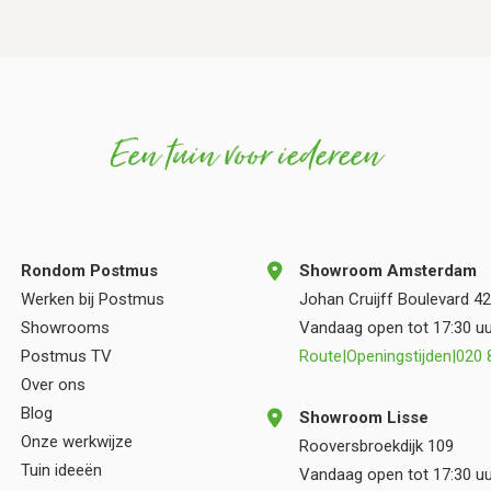
vervolgens uitgevoerd door Vincent Walters en
zijn collega’s. Zij hebben ontzettend netjes
gewerkt, dachten continu mee en maakten waar
nodig keuzes die de kwaliteit en uitstraling van
de tuin alleen maar ten goede kwamen. Hun
Een tuin voor iedereen
vakmanschap en oog voor detail zijn duidelijk
zichtbaar in het eindresultaat. Wij zijn zeer blij
met onze nieuwe tuin en kunnen zowel
Postmus als Vincent Walters van harte
aanbevelen aan iedereen die op zoek is naar
Rondom Postmus
Showroom Amsterdam
kwaliteit, deskundigheid en een prettige
Werken bij Postmus
Johan Cruijff Boulevard 42
samenwerking.
Showrooms
Vandaag open tot 17:30 uu
Postmus TV
Route
|
Openingstijden
|
020 
Over ons
Blog
Showroom Lisse
Onze werkwijze
Rooversbroekdijk 109
Tuin ideeën
Vandaag open tot 17:30 uu