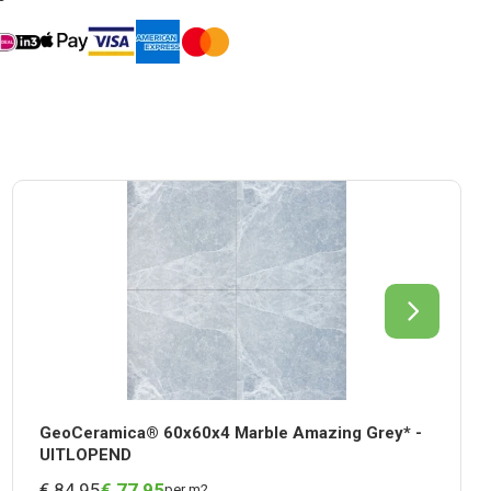
GeoCeramica® 60x60x4 Marble Amazing Grey* -
UITLOPEND
€ 84,95
€
77,
95
per m2