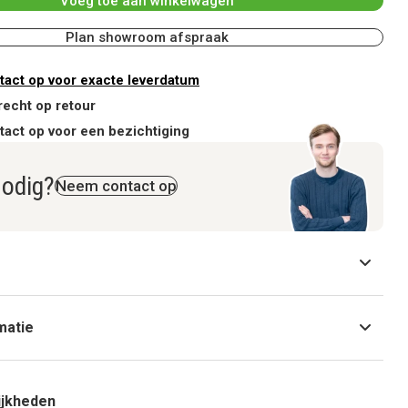
Voeg toe aan winkelwagen
Plan showroom afspraak
act op voor exacte leverdatum
recht op retour
act op voor een bezichtiging
nodig?
Neem contact op
matie
ijkheden