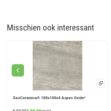
Misschien ook interessant
GeoCeramica® 100x100x4 Aspen Oxide*
€ 99,95
€
89,
95
per m2