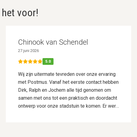
 het voor!
Chinook van Schendel
27 juni 2026
5.0
Wij zijn uitermate tevreden over onze ervaring
met Postmus. Vanaf het eerste contact hebben
Dirk, Ralph en Jochem alle tijd genomen om
samen met ons tot een praktisch en doordacht
ontwerp voor onze stadstuin te komen. Er werd
goed geluisterd naar onze wensen en er werd
actief meegedacht, wat resulteerde in een
ontwerp dat perfect bij ons past. De aanleg is