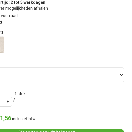
rtijd: 2 tot 5 werkdagen
er mogelijkheden afhalen
 voorraad
tt
tt
1
stuk
1
,
56
inclusief btw