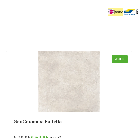
ACTIE
GeoCeramica Barletta
€ 99,95
€
59,
95
per m2