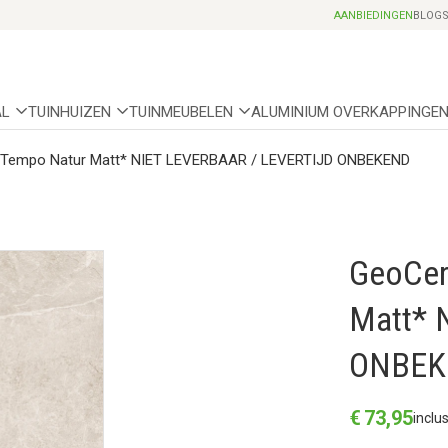
Professionele partnerhoveniers
AANBIEDINGEN
BLOG
AL
TUINHUIZEN
TUINMEUBELEN
ALUMINIUM OVERKAPPINGE
Tempo Natur Matt* NIET LEVERBAAR / LEVERTIJD ONBEKEND
GeoCer
Matt* 
ONBEK
€
73
,
95
inclu