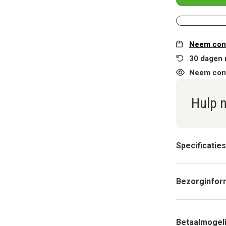
Neem cont
30 dagen 
Neem cont
Hulp 
Specificaties
Bezorginfor
Betaalmogel