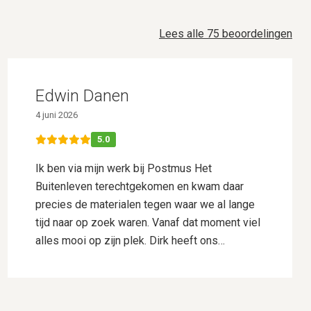
Lees alle 75 beoordelingen
Edwin Danen
4 juni 2026
5.0
Ik ben via mijn werk bij Postmus Het
Buitenleven terechtgekomen en kwam daar
precies de materialen tegen waar we al lange
tijd naar op zoek waren. Vanaf dat moment viel
alles mooi op zijn plek. Dirk heeft ons
uitstekend geholpen met het uitwerken van ons
ontwerp. Hij dacht goed mee, gaf deskundig
advies en wist onze wensen perfect te