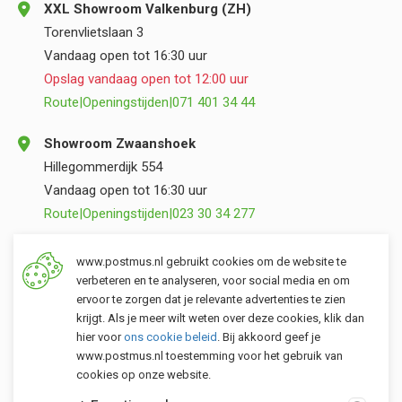
XXL Showroom Valkenburg (ZH)
Torenvlietslaan 3
Vandaag open tot 16:30 uur
Opslag vandaag open tot 12:00 uur
Route
|
Openingstijden
|
071 401 34 44
Showroom Zwaanshoek
Hillegommerdijk 554
Vandaag open tot 16:30 uur
Route
|
Openingstijden
|
023 30 34 277
Opslag Valkenburg (ZH)
www.postmus.nl gebruikt cookies om de website te
Torenvlietslaan 3
verbeteren en te analyseren, voor social media en om
ervoor te zorgen dat je relevante advertenties te zien
Vandaag open tot 12:00 uur
krijgt. Als je meer wilt weten over deze cookies, klik dan
Route
|
Openingstijden
|
071 401 34 44
hier voor
ons cookie beleid
. Bij akkoord geef je
www.postmus.nl toestemming voor het gebruik van
cookies op onze website.
Klantenservice