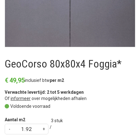
GeoCorso 80x80x4 Foggia*
€
49
,
95
inclusief btw
per m2
Verwachte levertijd: 2 tot 5 werkdagen
Of
informeer
over mogelijkheden afhalen
Voldoende voorraad
Aantal m2
3
stuk