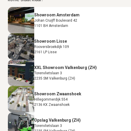
Showroom Amsterdam
Johan Cruijff Boulevard 42
1101 BH Amsterdam
Showroom Lisse
Rooversbroekdijk 109
2161 LP Lisse
XXL Showroom Valkenburg (ZH)
Torenvlietslaan 3
2235 SM Valkenburg (ZH)
Showroom Zwaanshoek
Hillegommerdijk 554
2136 KX Zwaanshoek
Opslag Valkenburg (ZH)
Torenvlietslaan 3
2235 SM Valkenburg (ZH)