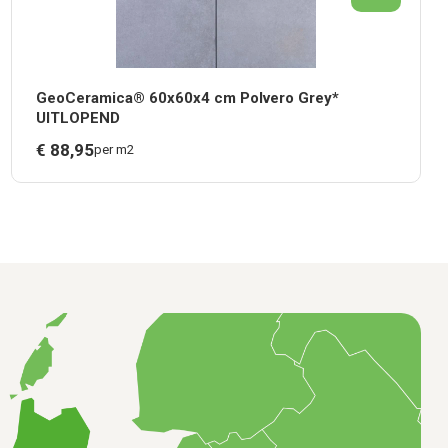
GeoCeramica® 60x60x4 cm Polvero Grey*
UITLOPEND
€
88,
95
per m2