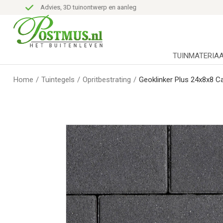
Advies, 3D tuinontwerp en aanleg
TUINMATERIA
Home
/
Tuintegels
/
Opritbestrating
/
Geoklinker Plus 24x8x8 C