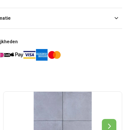
matie
ijkheden