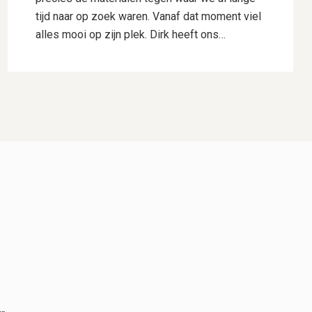
tijd naar op zoek waren. Vanaf dat moment viel
alles mooi op zijn plek. Dirk heeft ons
uitstekend geholpen met het uitwerken van ons
ontwerp. Hij dacht goed mee, gaf deskundig
advies en wist onze wensen perfect te
vertalen naar een plan waar we direct
enthousiast over waren. Daarnaast heeft hij
voor ons de samenwerking met Hogewoning
Hoveniers geregeld, waardoor het hele traject
soepel verliep. De mannen van Hogewoning
Hoveniers waren vervolgens de kers op de
taart. Wat een vaklui! Er werd hard gewerkt,
alles werd netjes uitgevoerd en er was veel
aandacht voor detail. Je merkt dat kwaliteit
voor hen vanzelfsprekend is. Het eindresultaat
is precies zoals we het voor ogen hadden,
misschien zelfs nog beter. We kijken met veel