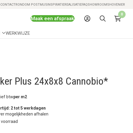
Snelle levering mogelijk
S
CONTACT
RONDOM POSTMUS
INSPIRATIE
REALISATIE
FAQ
SHOWROOMS
HOVENIER
0
Maak een afspraak
N
WERKWIJZE
nker Plus 24x8x8 Cannobio*
sief btw
per m2
rtijd: 2 tot 5 werkdagen
er mogelijkheden afhalen
 voorraad
o