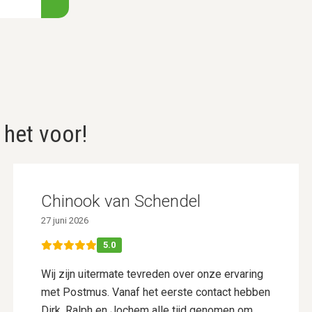
 het voor!
Chinook van Schendel
27 juni 2026
5.0
Wij zijn uitermate tevreden over onze ervaring
met Postmus. Vanaf het eerste contact hebben
Dirk, Ralph en Jochem alle tijd genomen om