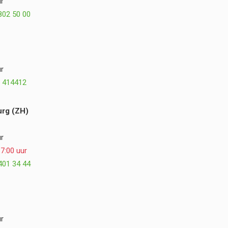
r
plezier terug op de samenwerking en kunnen
802 50 00
Postmus Het Buitenleven, Dirk en Hogewoning
Hoveniers van harte aanbevelen. ⭐⭐⭐⭐⭐
r
 414412
rg (ZH)
r
7:00 uur
401 34 44
r