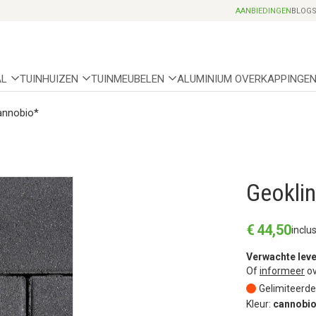
Professionele partnerhoveniers
AANBIEDINGEN
BLOG
AL
TUINHUIZEN
TUINMEUBELEN
ALUMINIUM OVERKAPPINGE
annobio*
Geokli
€
44
,
50
inclu
Verwachte leve
Of
informeer
ov
Gelimiteerde
Kleur:
cannobi