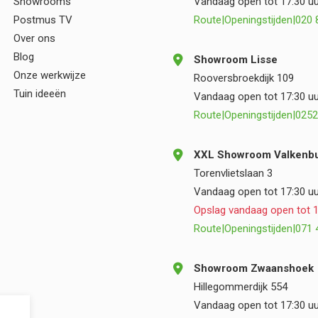
Showrooms
Vandaag open tot 17:30 uu
Postmus TV
Route
|
Openingstijden
|
020 
Over ons
Blog
Showroom Lisse
Onze werkwijze
Rooversbroekdijk 109
Tuin ideeën
Vandaag open tot 17:30 uu
Route
|
Openingstijden
|
0252
XXL Showroom Valkenbu
Torenvlietslaan 3
Vandaag open tot 17:30 uu
Opslag vandaag open tot 1
Route
|
Openingstijden
|
071 
Showroom Zwaanshoek
Hillegommerdijk 554
Vandaag open tot 17:30 uu