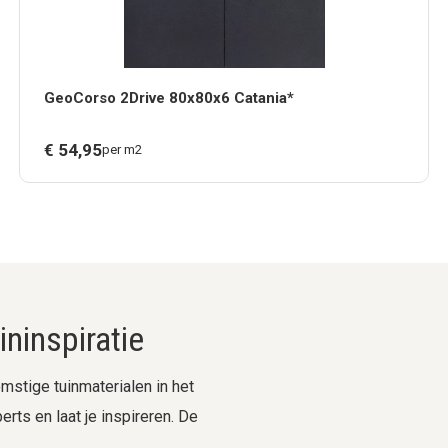
GeoCorso 2Drive 80x80x6 Catania*
€
54,
95
per m2
ninspiratie
stige tuinmaterialen in het
rts en laat je inspireren. De