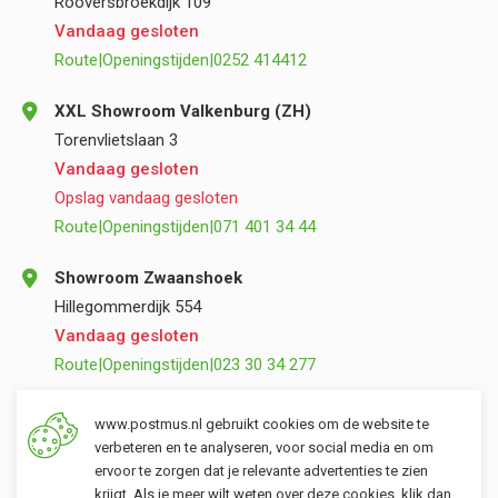
Rooversbroekdijk 109
Vandaag gesloten
Route
|
Openingstijden
|
0252 414412
XXL Showroom Valkenburg (ZH)
Torenvlietslaan 3
Vandaag gesloten
Opslag vandaag gesloten
Route
|
Openingstijden
|
071 401 34 44
Showroom Zwaanshoek
Hillegommerdijk 554
Vandaag gesloten
Route
|
Openingstijden
|
023 30 34 277
Opslag Valkenburg (ZH)
www.postmus.nl gebruikt cookies om de website te
Torenvlietslaan 3
verbeteren en te analyseren, voor social media en om
ervoor te zorgen dat je relevante advertenties te zien
Vandaag gesloten
krijgt. Als je meer wilt weten over deze cookies, klik dan