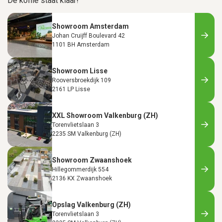
De koffie staat klaar!
Showroom Amsterdam
Johan Cruijff Boulevard 42
1101 BH Amsterdam
Showroom Lisse
Rooversbroekdijk 109
2161 LP Lisse
XXL Showroom Valkenburg (ZH)
Torenvlietslaan 3
2235 SM Valkenburg (ZH)
Showroom Zwaanshoek
Hillegommerdijk 554
2136 KX Zwaanshoek
Opslag Valkenburg (ZH)
Torenvlietslaan 3