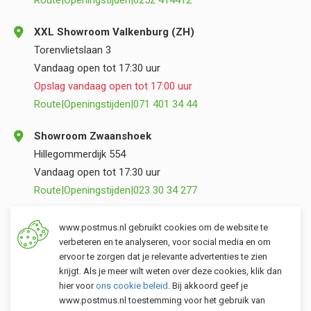
Route
|
Openingstijden
|
0252 414412
XXL Showroom Valkenburg (ZH)
Torenvlietslaan 3
Vandaag open tot 17:30 uur
Opslag vandaag open tot 17:00 uur
Route
|
Openingstijden
|
071 401 34 44
Showroom Zwaanshoek
Hillegommerdijk 554
Vandaag open tot 17:30 uur
Route
|
Openingstijden
|
023 30 34 277
Opslag Valkenburg (ZH)
www.postmus.nl gebruikt cookies om de website te
Torenvlietslaan 3
verbeteren en te analyseren, voor social media en om
ervoor te zorgen dat je relevante advertenties te zien
Vandaag open tot 17:00 uur
krijgt. Als je meer wilt weten over deze cookies, klik dan
Route
|
Openingstijden
|
071 401 34 44
hier voor
ons cookie beleid
. Bij akkoord geef je
www.postmus.nl toestemming voor het gebruik van