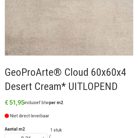
GeoProArte® Cloud 60x60x4
Desert Cream* UITLOPEND
€
51
,
95
inclusief btw
per m2
Niet direct leverbaar
Aantal m2
1
stuk