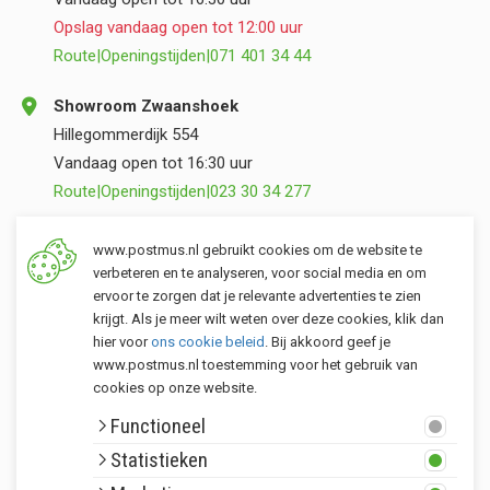
Opslag vandaag open tot 12:00 uur
Route
|
Openingstijden
|
071 401 34 44
Showroom Zwaanshoek
Hillegommerdijk 554
Vandaag open tot 16:30 uur
Route
|
Openingstijden
|
023 30 34 277
Opslag Valkenburg (ZH)
www.postmus.nl gebruikt cookies om de website te
Torenvlietslaan 3
verbeteren en te analyseren, voor social media en om
ervoor te zorgen dat je relevante advertenties te zien
Vandaag open tot 12:00 uur
krijgt. Als je meer wilt weten over deze cookies, klik dan
Route
|
Openingstijden
|
071 401 34 44
hier voor
ons cookie beleid
. Bij akkoord geef je
www.postmus.nl toestemming voor het gebruik van
cookies op onze website.
Klantenservice
Functioneel
Postmus merken
Statistieken
Rondom Postmus