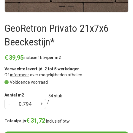
GeoRetron Privato 21x7x6
Beeckestijn*
€
39
,
95
inclusief btw
per m2
Verwachte levertijd: 2 tot 5 werkdagen
Of
informeer
over mogelijkheden afhalen
Voldoende voorraad
Aantal m2
54
stuk
€
31
,
72
Totaalprijs
inclusief btw