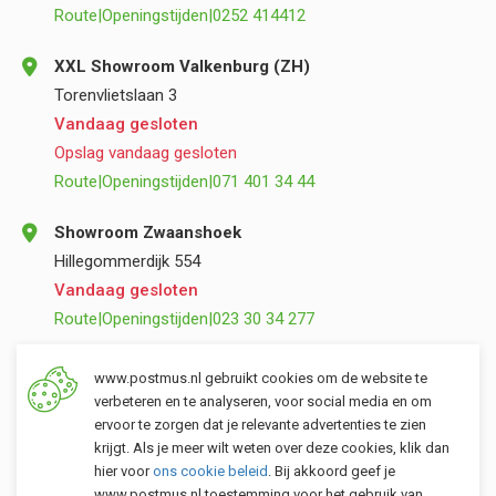
Route
|
Openingstijden
|
0252 414412
XXL Showroom Valkenburg (ZH)
Torenvlietslaan 3
Vandaag gesloten
Opslag vandaag gesloten
Route
|
Openingstijden
|
071 401 34 44
Showroom Zwaanshoek
Hillegommerdijk 554
Vandaag gesloten
Route
|
Openingstijden
|
023 30 34 277
Opslag Valkenburg (ZH)
www.postmus.nl gebruikt cookies om de website te
Torenvlietslaan 3
verbeteren en te analyseren, voor social media en om
ervoor te zorgen dat je relevante advertenties te zien
Vandaag gesloten
krijgt. Als je meer wilt weten over deze cookies, klik dan
Route
|
Openingstijden
|
071 401 34 44
hier voor
ons cookie beleid
. Bij akkoord geef je
www.postmus.nl toestemming voor het gebruik van