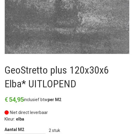
GeoStretto plus 120x30x6
Elba* UITLOPEND
€
54
,
95
inclusief btw
per M2
Niet direct leverbaar
Kleur:
elba
Aantal M2
2
stuk