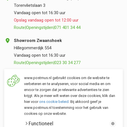
Torenvlietslaan 3
Vandaag open tot 16:30 uur
Opslag vandaag open tot 12:00 uur
Route
|
Openingstijden
|
071 401 34 44
Showroom Zwaanshoek
Hillegommerdijk 554
Vandaag open tot 16:30 uur
Route
|
Openingstijden
|
023 30 34 277
Opslag Valkenburg (ZH)
www.postmus.nl gebruikt cookies om de website te
Torenvlietslaan 3
verbeteren en te analyseren, voor social media en om
ervoor te zorgen dat je relevante advertenties te zien
Vandaag open tot 12:00 uur
krijgt. Als je meer wilt weten over deze cookies, klik dan
Route
|
Openingstijden
|
071 401 34 44
hier voor
ons cookie beleid
. Bij akkoord geef je
www.postmus.nl toestemming voor het gebruik van
cookies op onze website.
Klantenservice
Functioneel
Postmus merken