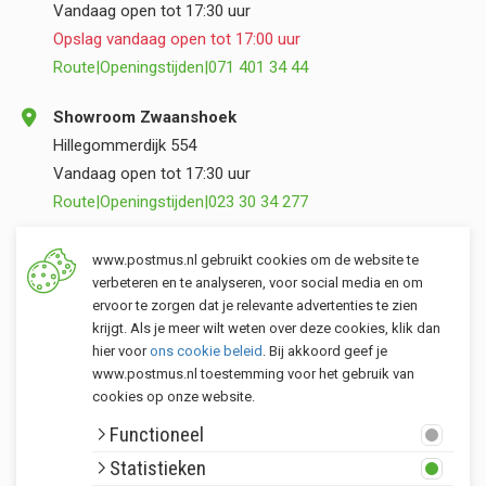
Vandaag open tot 17:30 uur
Opslag vandaag open tot 17:00 uur
Route
|
Openingstijden
|
071 401 34 44
Showroom Zwaanshoek
Hillegommerdijk 554
Vandaag open tot 17:30 uur
Route
|
Openingstijden
|
023 30 34 277
Opslag Valkenburg (ZH)
www.postmus.nl gebruikt cookies om de website te
Torenvlietslaan 3
verbeteren en te analyseren, voor social media en om
ervoor te zorgen dat je relevante advertenties te zien
Vandaag open tot 17:00 uur
krijgt. Als je meer wilt weten over deze cookies, klik dan
Route
|
Openingstijden
|
071 401 34 44
hier voor
ons cookie beleid
. Bij akkoord geef je
www.postmus.nl toestemming voor het gebruik van
cookies op onze website.
Klantenservice
Functioneel
Postmus merken
Statistieken
Rondom Postmus