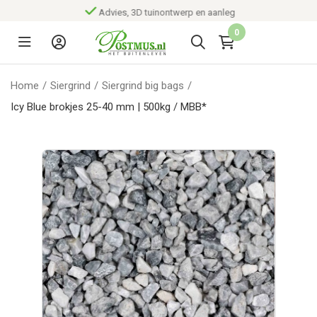
Advies, 3D tuinontwerp en aanleg
0
Home
/
Siergrind
/
Siergrind big bags
/
Icy Blue brokjes 25-40 mm | 500kg / MBB*