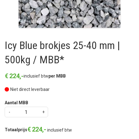
Icy Blue brokjes 25-40 mm |
500kg / MBB*
€
224
,
-
inclusief btw
per MBB
Niet direct leverbaar
Aantal MBB
€
224
,
-
Totaalprijs
inclusief btw