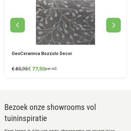
GeoCeramica Bozzolo Decor
€ 85,95
€
77,
50
per m2
Bezoek onze showrooms vol
tuininspiratie