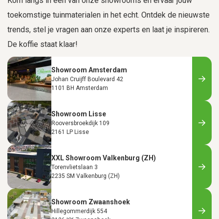
Kom langs in één van onze showrooms en ervaar jouw
toekomstige tuinmaterialen in het echt. Ontdek de nieuwste
trends, stel je vragen aan onze experts en laat je inspireren.
De koffie staat klaar!
Showroom Amsterdam
Johan Cruijff Boulevard 42
1101 BH Amsterdam
Showroom Lisse
Rooversbroekdijk 109
2161 LP Lisse
XXL Showroom Valkenburg (ZH)
Torenvlietslaan 3
2235 SM Valkenburg (ZH)
Showroom Zwaanshoek
Hillegommerdijk 554