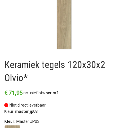
Keramiek tegels 120x30x2
Olvio*
€
71
,
95
inclusief btw
per m2
Niet direct leverbaar
Kleur:
master jp03
Kleur:
Master JP03