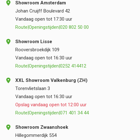
Showroom Amsterdam
Johan Cruijff Boulevard 42
Vandaag open tot 17:30 uur
Route
|
Openingstijden
|
020 802 50 00
Showroom Lisse
Rooversbroekdijk 109
Vandaag open tot 16:30 uur
Route
|
Openingstijden
|
0252 414412
XXL Showroom Valkenburg (ZH)
Torenvlietslaan 3
Vandaag open tot 16:30 uur
Opslag vandaag open tot 12:00 uur
Route
|
Openingstijden
|
071 401 34 44
Showroom Zwaanshoek
Hillegommerdijk 554