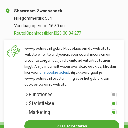
Showroom Zwaanshoek
Hillegommerdijk 554
Vandaag open tot 16:30 uur
Route
|
Openingstijden
|
023 30 34 277
Opslag Valkenburg (ZH)
www.postmus.nl gebruikt cookies om de website te
Torenvlietslaan 3
verbeteren en te analyseren, voor social media en om
ervoor te zorgen dat je relevante advertenties te zien
Vandaag open tot 12:00 uur
krijgt. Als je meer wilt weten over deze cookies, klik dan
Route
|
Openingstijden
|
071 401 34 44
hier voor
ons cookie beleid
. Bij akkoord geef je
www.postmus.nl toestemming voor het gebruik van
cookies op onze website.
Klantenservice
Functioneel
Postmus merken
Statistieken
Rondom Postmus
Marketing
Alles accepteren