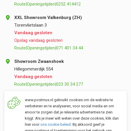
Route
|
Openingstijden
|
0252 414412
XXL Showroom Valkenburg (ZH)
Torenvlietslaan 3
Vandaag gesloten
Opslag vandaag gesloten
Route
|
Openingstijden
|
071 401 34 44
Showroom Zwaanshoek
Hillegommerdijk 554
Vandaag gesloten
Route
|
Openingstijden
|
023 30 34 277
Opslag Valkenburg (ZH)
www.postmus.nl gebruikt cookies om de website te
Torenvlietslaan 3
verbeteren en te analyseren, voor social media en om
ervoor te zorgen dat je relevante advertenties te zien
Vandaag gesloten
krijgt. Als je meer wilt weten over deze cookies, klik dan
Route
|
Openingstijden
|
071 401 34 44
hier voor
ons cookie beleid
. Bij akkoord geef je
www.postmus.nl toestemming voor het gebruik van