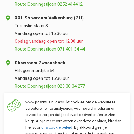
Route
|
Openingstijden
|
0252 414412
XXL Showroom Valkenburg (ZH)
Torenvlietslaan 3
Vandaag open tot 16:30 uur
Opslag vandaag open tot 12:00 uur
Route
|
Openingstijden
|
071 401 34 44
Showroom Zwaanshoek
Hillegommerdijk 554
Vandaag open tot 16:30 uur
Route
|
Openingstijden
|
023 30 34 277
Opslag Valkenburg (ZH)
www.postmus.nl gebruikt cookies om de website te
Torenvlietslaan 3
verbeteren en te analyseren, voor social media en om
ervoor te zorgen dat je relevante advertenties te zien
Vandaag open tot 12:00 uur
krijgt. Als je meer wilt weten over deze cookies, klik dan
Route
|
Openingstijden
|
071 401 34 44
hier voor
ons cookie beleid
. Bij akkoord geef je
www.postmus.nl toestemming voor het gebruik van