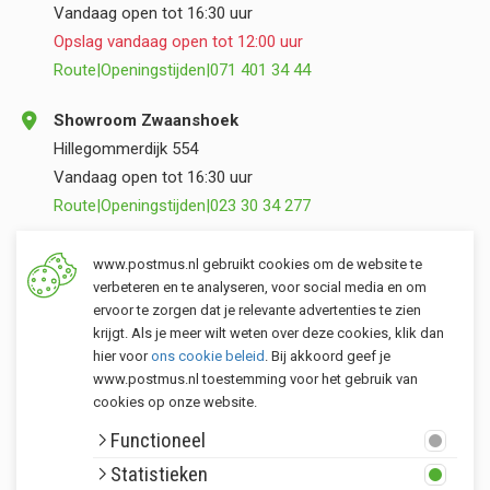
Vandaag open tot 16:30 uur
Opslag vandaag open tot 12:00 uur
Route
|
Openingstijden
|
071 401 34 44
Showroom Zwaanshoek
Hillegommerdijk 554
Vandaag open tot 16:30 uur
Route
|
Openingstijden
|
023 30 34 277
Opslag Valkenburg (ZH)
www.postmus.nl gebruikt cookies om de website te
Torenvlietslaan 3
verbeteren en te analyseren, voor social media en om
ervoor te zorgen dat je relevante advertenties te zien
Vandaag open tot 12:00 uur
krijgt. Als je meer wilt weten over deze cookies, klik dan
Route
|
Openingstijden
|
071 401 34 44
hier voor
ons cookie beleid
. Bij akkoord geef je
www.postmus.nl toestemming voor het gebruik van
cookies op onze website.
Klantenservice
Functioneel
Postmus merken
Statistieken