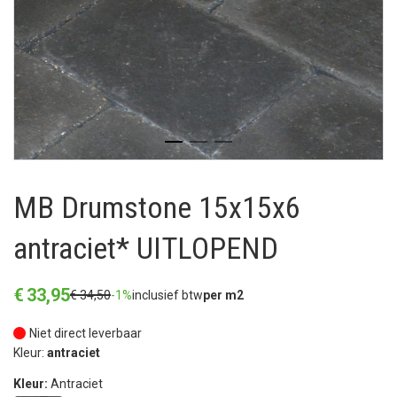
MB Drumstone 15x15x6
antraciet* UITLOPEND
€
33
,
95
€
34
,
50
-1%
inclusief btw
per m2
Niet direct leverbaar
Kleur:
antraciet
Kleur:
Antraciet