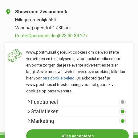
Showroom Zwaanshoek
Hillegommerdijk 554
Vandaag open tot 17:30 uur
Route
|
Openingstijden
|
023 30 34 277
Opslag Valkenburg (ZH)
www.postmus.nl gebruikt cookies om de website te
Torenvlietslaan 3
verbeteren en te analyseren, voor social media en om
ervoor te zorgen dat je relevante advertenties te zien
Vandaag open tot 17:00 uur
krijgt. Als je meer wilt weten over deze cookies, klik dan
Route
|
Openingstijden
|
071 401 34 44
hier voor
ons cookie beleid
. Bij akkoord geef je
www.postmus.nl toestemming voor het gebruik van
cookies op onze website.
Klantenservice
Functioneel
Postmus merken
Statistieken
Rondom Postmus
Marketing
Alles accepteren