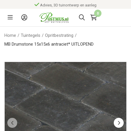
Advies, 3D tuinontwerp en aanleg
0
Home
/
Tuintegels
/
Opritbestrating
/
MB Drumstone 15x15x6 antraciet* UITLOPEND