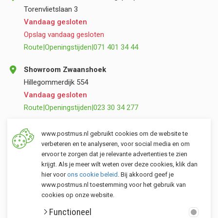
Torenvlietslaan 3
Vandaag gesloten
Opslag vandaag gesloten
Route
|
Openingstijden
|
071 401 34 44
Showroom Zwaanshoek
Hillegommerdijk 554
Vandaag gesloten
Route
|
Openingstijden
|
023 30 34 277
Opslag Valkenburg (ZH)
www.postmus.nl gebruikt cookies om de website te
Torenvlietslaan 3
verbeteren en te analyseren, voor social media en om
ervoor te zorgen dat je relevante advertenties te zien
Vandaag gesloten
krijgt. Als je meer wilt weten over deze cookies, klik dan
Route
|
Openingstijden
|
071 401 34 44
hier voor
ons cookie beleid
. Bij akkoord geef je
www.postmus.nl toestemming voor het gebruik van
cookies op onze website.
Klantenservice
Functioneel
Postmus merken