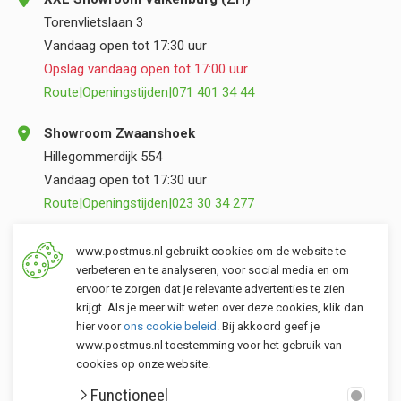
Torenvlietslaan 3
Vandaag open tot 17:30 uur
Opslag vandaag open tot 17:00 uur
Route
|
Openingstijden
|
071 401 34 44
Showroom Zwaanshoek
Hillegommerdijk 554
Vandaag open tot 17:30 uur
Route
|
Openingstijden
|
023 30 34 277
Opslag Valkenburg (ZH)
www.postmus.nl gebruikt cookies om de website te
Torenvlietslaan 3
verbeteren en te analyseren, voor social media en om
ervoor te zorgen dat je relevante advertenties te zien
Vandaag open tot 17:00 uur
krijgt. Als je meer wilt weten over deze cookies, klik dan
Route
|
Openingstijden
|
071 401 34 44
hier voor
ons cookie beleid
. Bij akkoord geef je
www.postmus.nl toestemming voor het gebruik van
cookies op onze website.
Klantenservice
Functioneel