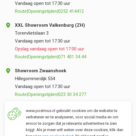
Vandaag open tot 17:30 uur
Route
|
Openingstijden
|
0252 414412
XXL Showroom Valkenburg (ZH)
Torenvlietslaan 3
Vandaag open tot 17:30 uur
Opslag vandaag open tot 17:00 uur
Route
|
Openingstijden
|
071 401 34 44
Showroom Zwaanshoek
Hillegommerdijk 554
Vandaag open tot 17:30 uur
Route
|
Openingstijden
|
023 30 34 277
Opslag Valkenburg (ZH)
www.postmus.nl gebruikt cookies om de website te
Torenvlietslaan 3
verbeteren en te analyseren, voor social media en om
ervoor te zorgen dat je relevante advertenties te zien
Vandaag open tot 17:00 uur
krijgt. Als je meer wilt weten over deze cookies, klik dan
Route
|
Openingstijden
|
071 401 34 44