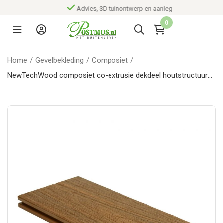
Advies, 3D tuinontwerp en aanleg
0
Home
/
Gevelbekleding
/
Composiet
/
NewTechWood composiet co-extrusie dekdeel houtstructuur
2,3 x 13,8 x 400 cm, Red Cedar.*