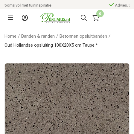
Advies, 3D tuinontwerp en aanleg
0
Home
/
Banden & randen
/
Betonnen opsluitbanden
/
Oud Hollandse opsluiting 100X20X5 cm Taupe *