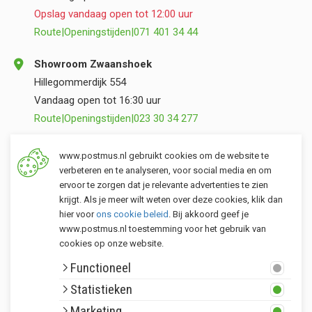
Opslag vandaag open tot 12:00 uur
Route
|
Openingstijden
|
071 401 34 44
Showroom Zwaanshoek
Hillegommerdijk 554
Vandaag open tot 16:30 uur
Route
|
Openingstijden
|
023 30 34 277
Opslag Valkenburg (ZH)
www.postmus.nl gebruikt cookies om de website te
Torenvlietslaan 3
verbeteren en te analyseren, voor social media en om
ervoor te zorgen dat je relevante advertenties te zien
Vandaag open tot 12:00 uur
krijgt. Als je meer wilt weten over deze cookies, klik dan
Route
|
Openingstijden
|
071 401 34 44
hier voor
ons cookie beleid
. Bij akkoord geef je
www.postmus.nl toestemming voor het gebruik van
cookies op onze website.
Klantenservice
Functioneel
Postmus merken
Statistieken
Rondom Postmus
Marketing