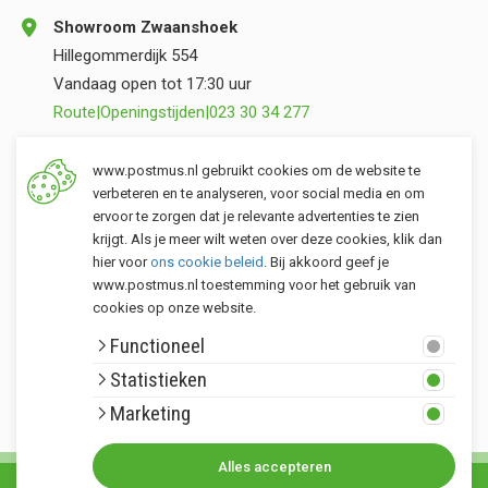
Showroom Zwaanshoek
Hillegommerdijk 554
Vandaag open tot 17:30 uur
Route
|
Openingstijden
|
023 30 34 277
Opslag Valkenburg (ZH)
www.postmus.nl gebruikt cookies om de website te
Torenvlietslaan 3
verbeteren en te analyseren, voor social media en om
ervoor te zorgen dat je relevante advertenties te zien
Vandaag open tot 17:00 uur
krijgt. Als je meer wilt weten over deze cookies, klik dan
Route
|
Openingstijden
|
071 401 34 44
hier voor
ons cookie beleid
. Bij akkoord geef je
www.postmus.nl toestemming voor het gebruik van
cookies op onze website.
Klantenservice
Functioneel
Postmus merken
Statistieken
Rondom Postmus
Marketing
Alles accepteren