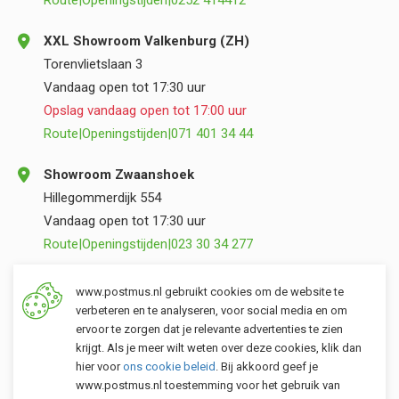
Route
|
Openingstijden
|
0252 414412
XXL Showroom Valkenburg (ZH)
Torenvlietslaan 3
Vandaag open tot 17:30 uur
Opslag vandaag open tot 17:00 uur
Route
|
Openingstijden
|
071 401 34 44
Showroom Zwaanshoek
Hillegommerdijk 554
Vandaag open tot 17:30 uur
Route
|
Openingstijden
|
023 30 34 277
Opslag Valkenburg (ZH)
www.postmus.nl gebruikt cookies om de website te
Torenvlietslaan 3
verbeteren en te analyseren, voor social media en om
ervoor te zorgen dat je relevante advertenties te zien
Vandaag open tot 17:00 uur
krijgt. Als je meer wilt weten over deze cookies, klik dan
Route
|
Openingstijden
|
071 401 34 44
hier voor
ons cookie beleid
. Bij akkoord geef je
www.postmus.nl toestemming voor het gebruik van