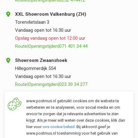
Route
|
Openingstijden
|
0252 414412
XXL Showroom Valkenburg (ZH)
Torenvlietslaan 3
Vandaag open tot 16:30 uur
Opslag vandaag open tot 12:00 uur
Route
|
Openingstijden
|
071 401 34 44
Showroom Zwaanshoek
Hillegommerdijk 554
Vandaag open tot 16:30 uur
Route
|
Openingstijden
|
023 30 34 277
Opslag Valkenburg (ZH)
www.postmus.nl gebruikt cookies om de website te
Torenvlietslaan 3
verbeteren en te analyseren, voor social media en om
ervoor te zorgen dat je relevante advertenties te zien
Vandaag open tot 12:00 uur
krijgt. Als je meer wilt weten over deze cookies, klik dan
Route
|
Openingstijden
|
071 401 34 44
hier voor
ons cookie beleid
. Bij akkoord geef je
www.postmus.nl toestemming voor het gebruik van