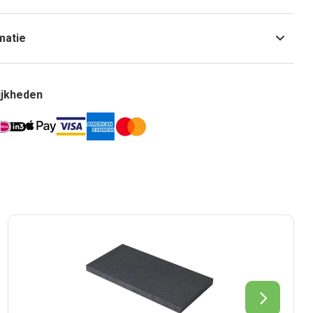
matie
ijkheden