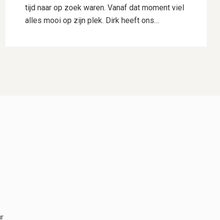
tijd naar op zoek waren. Vanaf dat moment viel
alles mooi op zijn plek. Dirk heeft ons
uitstekend geholpen met het uitwerken van ons
ontwerp. Hij dacht goed mee, gaf deskundig
advies en wist onze wensen perfect te
vertalen naar een plan waar we direct
enthousiast over waren. Daarnaast heeft hij
voor ons de samenwerking met Hogewoning
Hoveniers geregeld, waardoor het hele traject
soepel verliep. De mannen van Hogewoning
Hoveniers waren vervolgens de kers op de
taart. Wat een vaklui! Er werd hard gewerkt,
alles werd netjes uitgevoerd en er was veel
aandacht voor detail. Je merkt dat kwaliteit
voor hen vanzelfsprekend is. Het eindresultaat
is precies zoals we het voor ogen hadden,
misschien zelfs nog beter. We kijken met veel
r