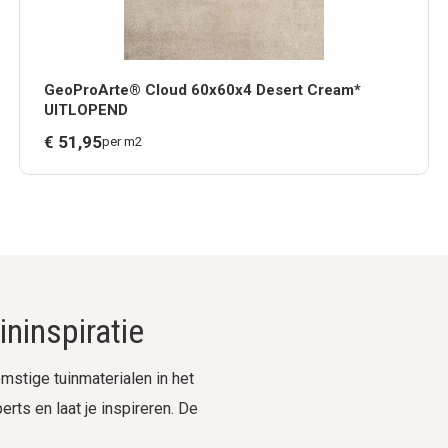
GeoProArte® Cloud 60x60x4 Desert Cream*
UITLOPEND
€
51,
95
per m2
ninspiratie
stige tuinmaterialen in het
rts en laat je inspireren. De