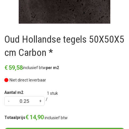
Oud Hollandse tegels 50X50X5
cm Carbon *
€
59
,
58
inclusief btw
per m2
Niet direct leverbaar
Aantal m2
1
stuk
€
14
,
90
Totaalprijs
inclusief btw