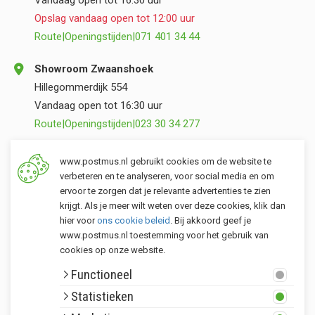
Vandaag open tot 16:30 uur
Opslag vandaag open tot 12:00 uur
Route
|
Openingstijden
|
071 401 34 44
Showroom Zwaanshoek
Hillegommerdijk 554
Vandaag open tot 16:30 uur
Route
|
Openingstijden
|
023 30 34 277
Opslag Valkenburg (ZH)
www.postmus.nl gebruikt cookies om de website te
Torenvlietslaan 3
verbeteren en te analyseren, voor social media en om
ervoor te zorgen dat je relevante advertenties te zien
Vandaag open tot 12:00 uur
krijgt. Als je meer wilt weten over deze cookies, klik dan
Route
|
Openingstijden
|
071 401 34 44
hier voor
ons cookie beleid
. Bij akkoord geef je
www.postmus.nl toestemming voor het gebruik van
cookies op onze website.
Klantenservice
Functioneel
Postmus merken
Statistieken
Rondom Postmus