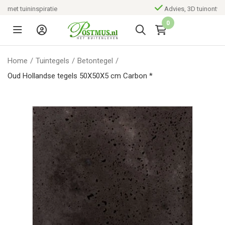
Advies, 3D tuinontwerp en aanleg
0
Home
/
Tuintegels
/
Betontegel
/
Oud Hollandse tegels 50X50X5 cm Carbon *