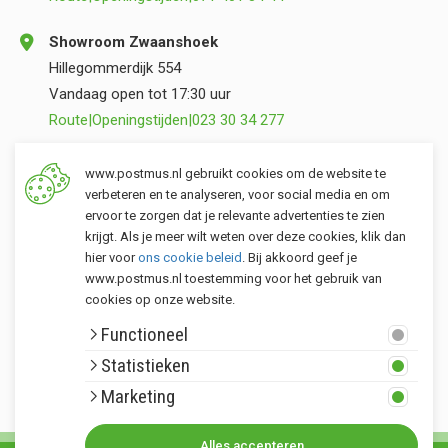
Showroom Zwaanshoek
Hillegommerdijk 554
Vandaag open tot 17:30 uur
Route
|
Openingstijden
|
023 30 34 277
Opslag Valkenburg (ZH)
www.postmus.nl gebruikt cookies om de website te
Torenvlietslaan 3
verbeteren en te analyseren, voor social media en om
ervoor te zorgen dat je relevante advertenties te zien
Vandaag open tot 17:00 uur
krijgt. Als je meer wilt weten over deze cookies, klik dan
Route
|
Openingstijden
|
071 401 34 44
hier voor
ons cookie beleid
. Bij akkoord geef je
www.postmus.nl toestemming voor het gebruik van
cookies op onze website.
Klantenservice
Functioneel
Postmus merken
Statistieken
Rondom Postmus
Marketing
Alles accepteren