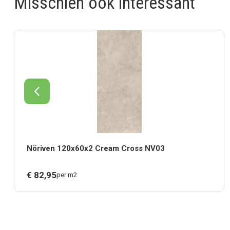
Misschien ook interessant
Nöriven 120x60x2 Cream Cross NV03
€
82,
95
per m2