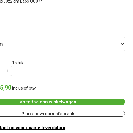
0x30x2 cm Laos OU07*
1
stuk
5
,
90
inclusief btw
Voeg toe aan winkelwagen
Plan showroom afspraak
act op voor exacte leverdatum