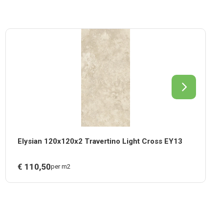
Elysian 120x120x2 Travertino Light Cross EY13
€
110,
50
per m2