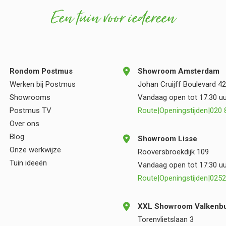
de tuin alleen maar ten goede kwamen. Hun
Een tuin voor iedereen
vakmanschap en oog voor detail zijn duidelijk
zichtbaar in het eindresultaat. Wij zijn zeer blij
met onze nieuwe tuin en kunnen zowel
Postmus als Vincent Walters van harte
aanbevelen aan iedereen die op zoek is naar
Rondom Postmus
Showroom Amsterdam
kwaliteit, deskundigheid en een prettige
Werken bij Postmus
Johan Cruijff Boulevard 42
samenwerking.
Showrooms
Vandaag open tot 17:30 uu
Postmus TV
Route
|
Openingstijden
|
020 
Over ons
Blog
Showroom Lisse
Onze werkwijze
Rooversbroekdijk 109
Tuin ideeën
Vandaag open tot 17:30 uu
Route
|
Openingstijden
|
0252
XXL Showroom Valkenbu
Torenvlietslaan 3