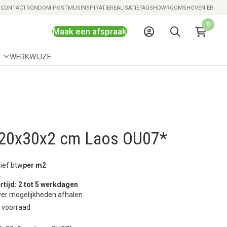
Snelle levering mogelijk
S
CONTACT
RONDOM POSTMUS
INSPIRATIE
REALISATIE
FAQ
SHOWROOMS
HOVENIER
0
Maak een afspraak
N
WERKWIJZE
20x30x2 cm Laos OU07*
sief btw
per m2
rtijd: 2 tot 5 werkdagen
er mogelijkheden afhalen
 voorraad