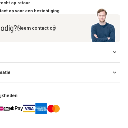
recht op retour
act op voor een bezichtiging
nodig?
Neem contact op
matie
ijkheden