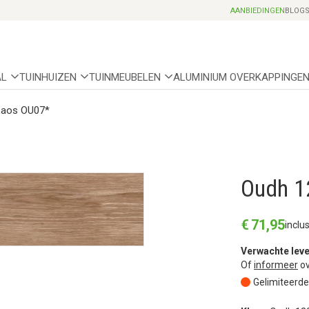
Professionele partnerhoveniers
AANBIEDINGEN
BLOG
AL
TUINHUIZEN
TUINMEUBELEN
ALUMINIUM OVERKAPPINGE
Laos OU07*
Oudh 1
€
71
,
95
inclu
Verwachte leve
Of
informeer
ov
Gelimiteerde