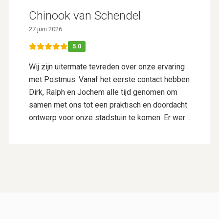
Chinook van Schendel
27 juni 2026
5.0
Wij zijn uitermate tevreden over onze ervaring
met Postmus. Vanaf het eerste contact hebben
Dirk, Ralph en Jochem alle tijd genomen om
samen met ons tot een praktisch en doordacht
ontwerp voor onze stadstuin te komen. Er werd
goed geluisterd naar onze wensen en er werd
actief meegedacht, wat resulteerde in een
ontwerp dat perfect bij ons past. De aanleg is
vervolgens uitgevoerd door Vincent Walters en
zijn collega’s. Zij hebben ontzettend netjes
gewerkt, dachten continu mee en maakten waar
nodig keuzes die de kwaliteit en uitstraling van