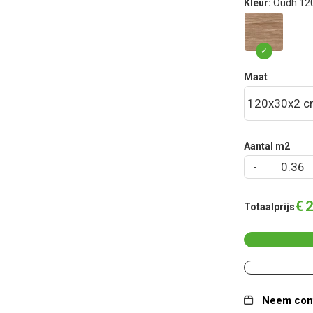
Kleur:
Oudh 12
Maat
Aantal m2
€
2
Totaalprijs
Neem cont