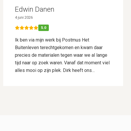
Edwin Danen
4 juni 2026
5.0
Ik ben via mijn werk bij Postmus Het
Buitenleven terechtgekomen en kwam daar
precies de materialen tegen waar we al lange
tijd naar op zoek waren. Vanaf dat moment viel
alles mooi op zijn plek. Dirk heeft ons
uitstekend geholpen met het uitwerken van ons
ontwerp. Hij dacht goed mee, gaf deskundig
advies en wist onze wensen perfect te
vertalen naar een plan waar we direct
enthousiast over waren. Daarnaast heeft hij
voor ons de samenwerking met Hogewoning
Hoveniers geregeld, waardoor het hele traject