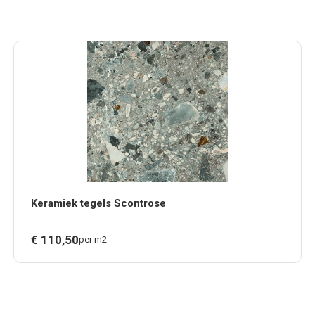
Keramiek tegels Scontrose
€
110,
50
per m2