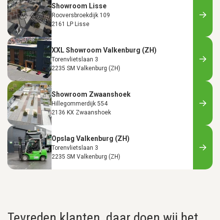
Showroom Lisse
Rooversbroekdijk 109
2161 LP Lisse
XXL Showroom Valkenburg (ZH)
Torenvlietslaan 3
2235 SM Valkenburg (ZH)
Showroom Zwaanshoek
Hillegommerdijk 554
2136 KX Zwaanshoek
Opslag Valkenburg (ZH)
Torenvlietslaan 3
2235 SM Valkenburg (ZH)
Tevreden klanten, daar doen wij het