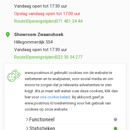
Vandaag open tot 17:30 uur
Opslag vandaag open tot 17:00 uur
Route
|
Openingstijden
|
071 401 34 44
Showroom Zwaanshoek
Hillegommerdijk 554
Vandaag open tot 17:30 uur
Route
|
Openingstijden
|
023 30 34 277
Opslag Valkenburg (ZH)
www.postmus.nl gebruikt cookies om de website te
Torenvlietslaan 3
verbeteren en te analyseren, voor social media en om
ervoor te zorgen dat je relevante advertenties te zien
Vandaag open tot 17:00 uur
krijgt. Als je meer wilt weten over deze cookies, klik dan
Route
|
Openingstijden
|
071 401 34 44
hier voor
ons cookie beleid
. Bij akkoord geef je
www.postmus.nl toestemming voor het gebruik van
cookies op onze website.
Klantenservice
Functioneel
Postmus merken
Statistieken