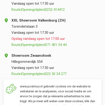
Vandaag open tot 17:30 uur
Route
|
Openingstijden
|
0252 414412
XXL Showroom Valkenburg (ZH)
Torenvlietslaan 3
Vandaag open tot 17:30 uur
Opslag vandaag open tot 17:00 uur
Route
|
Openingstijden
|
071 401 34 44
Showroom Zwaanshoek
Hillegommerdijk 554
Vandaag open tot 17:30 uur
Route
|
Openingstijden
|
023 30 34 277
Opslag Valkenburg (ZH)
www.postmus.nl gebruikt cookies om de website te
Torenvlietslaan 3
verbeteren en te analyseren, voor social media en om
ervoor te zorgen dat je relevante advertenties te zien
Vandaag open tot 17:00 uur
krijgt. Als je meer wilt weten over deze cookies, klik dan
Route
|
Openingstijden
|
071 401 34 44