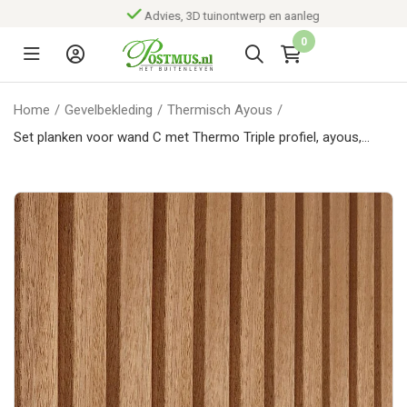
Advies, 3D tuinontwerp en aanleg
0
Home
/
Gevelbekleding
/
Thermisch Ayous
/
Set planken voor wand C met Thermo Triple profiel, ayous,
hoogte 224 cm.*