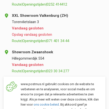
Route
|
Openingstijden
|
0252 414412
XXL Showroom Valkenburg (ZH)
Torenvlietslaan 3
Vandaag gesloten
Opslag vandaag gesloten
Route
|
Openingstijden
|
071 401 34 44
Showroom Zwaanshoek
Hillegommerdijk 554
Vandaag gesloten
Route
|
Openingstijden
|
023 30 34 277
Opslag Valkenburg (ZH)
www.postmus.nl gebruikt cookies om de website te
Torenvlietslaan 3
verbeteren en te analyseren, voor social media en om
ervoor te zorgen dat je relevante advertenties te zien
Vandaag gesloten
krijgt. Als je meer wilt weten over deze cookies, klik dan
Route
|
Openingstijden
|
071 401 34 44
hier voor
ons cookie beleid
. Bij akkoord geef je