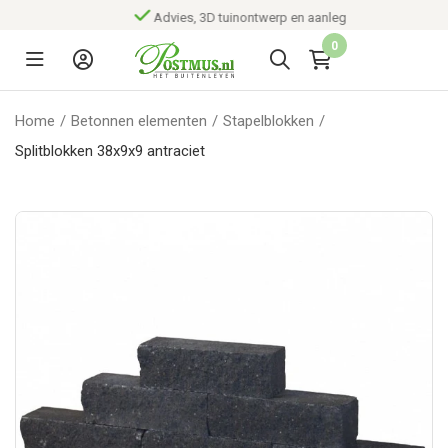
Advies, 3D tuinontwerp en aanleg
0
Home
/
Betonnen elementen
/
Stapelblokken
/
Splitblokken 38x9x9 antraciet