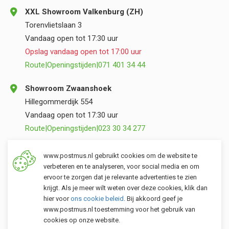
XXL Showroom Valkenburg (ZH)
Torenvlietslaan 3
Vandaag open tot 17:30 uur
Opslag vandaag open tot 17:00 uur
Route
|
Openingstijden
|
071 401 34 44
Showroom Zwaanshoek
Hillegommerdijk 554
Vandaag open tot 17:30 uur
Route
|
Openingstijden
|
023 30 34 277
Opslag Valkenburg (ZH)
www.postmus.nl gebruikt cookies om de website te
Torenvlietslaan 3
verbeteren en te analyseren, voor social media en om
ervoor te zorgen dat je relevante advertenties te zien
Vandaag open tot 17:00 uur
krijgt. Als je meer wilt weten over deze cookies, klik dan
Route
|
Openingstijden
|
071 401 34 44
hier voor
ons cookie beleid
. Bij akkoord geef je
www.postmus.nl toestemming voor het gebruik van
cookies op onze website.
Klantenservice